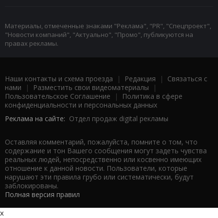
Материалы, отмеченные знаками "Реклама", "PR", "Спецпроект",
"Новости компаний", "Актуально", "Промо", публикуются на
правах рекламы.
Наши контакты и схема проезда
|
Редакция
|
Связаться с
нами
|
Разместить свои видеоматериалы
|
Пользовательское Соглашение
|
Политика в сфере
конфиденциальности и персональных данных
Реклама на сайте:
Отдел продаж digital рекламы
Оставляя комментарий, пожалуйста, помните о том, что
содержание и тон Вашего сообщения могут задеть чувства
реальных людей, непосредственно или косвенно имеющих
отношение к данной новости. Пользователи, которые
нарушают эти правила грубо или систематически, будут
заблокированы.
Полная версия правил
x