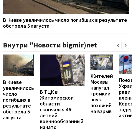
В Киеве увеличилось число погибших в результате
обстрела 5 августа
Внутри "Новости bigmir)net
Жителей
Поех
Москвы
В Киеве
Укра
напугал
увеличилось
В ТЦК в
ради
громкий
число
Житомирской
пленн
звук,
погибших в
области
Коре
похожий
результате
скончался 46-
заде
на взрыв
обстрела 5
летний
акти
августа
военнообязанный:
начато