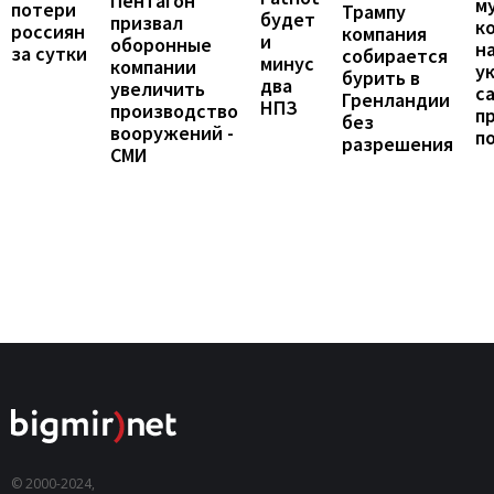
Пентагон
м
потери
Трампу
будет
призвал
к
россиян
компания
и
оборонные
н
за сутки
собирается
минус
компании
у
бурить в
два
увеличить
с
Гренландии
НПЗ
производство
п
без
вооружений -
п
разрешения
СМИ
© 2000-2024,