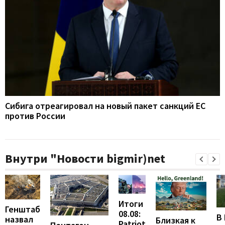
Сибига отреагировал на новый пакет санкций ЕС
против России
Внутри "Новости bigmir)net
Итоги
Генштаб
08.08:
В
назвал
Близкая к
Patriot