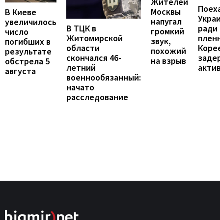
Жителей
Поех
Москвы
В Киеве
Укра
напугал
увеличилось
В ТЦК в
ради
громкий
число
Житомирской
пленн
звук,
погибших в
области
Коре
похожий
результате
скончался 46-
заде
на взрыв
обстрела 5
летний
акти
августа
военнообязанный:
начато
расследование