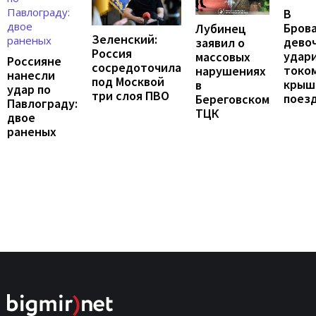
В
Бров
Лубинец
Зеленский:
дево
заявил о
Россия
удар
массовых
Россияне
сосредоточила
током
нарушениях
нанесли
под Москвой
крыш
в
удар по
три слоя ПВО
поез
Береговском
Павлограду:
ТЦК
двое
раненых