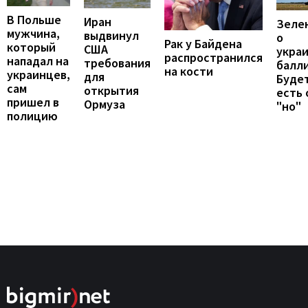
В Польше
Иран
Зеле
мужчина,
выдвинул
о
Рак у Байдена
который
США
укра
распространился
нападал на
требования
балли
на кости
украинцев,
для
Будет
сам
открытия
есть
пришел в
Ормуза
"но"
полицию