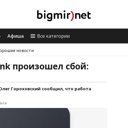
о
Афиша
Все категории
орошие новости
nk произошел сбой:
Олег Гороховский сообщил, что работа
льга