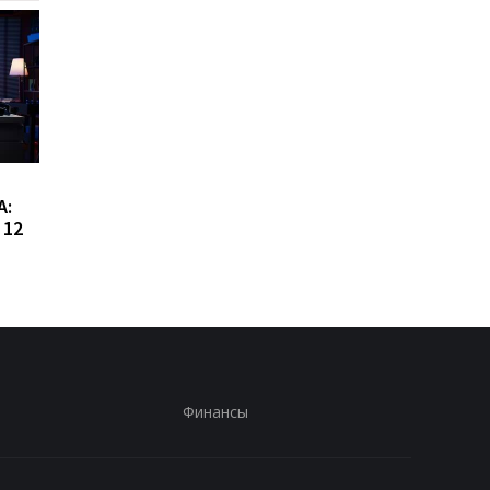
Сибига рассказал о
Виктор Ющенко зан
А:
встрече с главой МИД
новую должность: ч
 12
Азербайджана
известно о его
назначении
Финансы