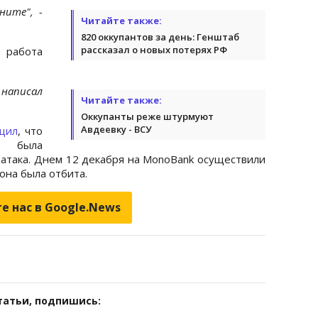
ните", -
Читайте также:
820 оккупантов за день: Генштаб
рассказал о новых потерях РФ
о работа
 написал
Читайте также:
Оккупанты реже штурмуют
Авдеевку - ВСУ
щил
, что
 была
атака. Днем 12 декабря на MonoBank осуществили
она была отбита.
е нас в Google.News
татьи, подпишись: