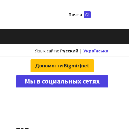
Почта
Искать
Язык сайта:
Русский
|
Українська
Допомогти Bigmir)net
Мы в социальных сетях