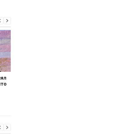
нял
В Закарпатье
Россия нанесла удар
что
продолжаются
железнодорожному
масштабные обыски в
вокзалу в Лозовой: 
связи с незаконным
погибшие и
списанием
тяжелораненые
военнообязанных