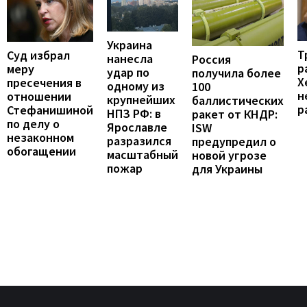
Украина
Т
Суд избрал
нанесла
Россия
р
меру
удар по
получила более
Х
пресечения в
одному из
100
н
отношении
крупнейших
баллистических
р
Стефанишиной
НПЗ РФ: в
ракет от КНДР:
по делу о
Ярославле
ISW
незаконном
разразился
предупредил о
обогащении
масштабный
новой угрозе
пожар
для Украины