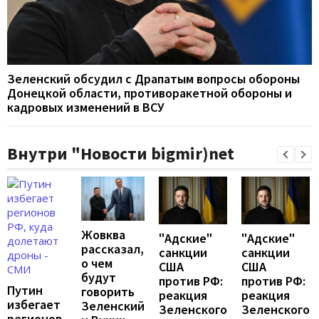
Зеленский обсудил с Драпатым вопросы обороны
Донецкой области, противоракетной обороны и
кадровых изменений в ВСУ
Внутри "Новости bigmir)net
Жовква
"Адские"
"Адские"
рассказал,
санкции
санкции
о чем
США
США
будут
против РФ:
против РФ:
Путин
говорить
реакция
реакция
избегает
Зеленский
Зеленского
Зеленского
регионов