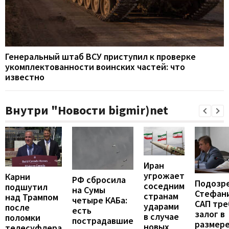
Генеральный штаб ВСУ приступил к проверке
укомплектованности воинских частей: что
известно
Внутри "Новости bigmir)net
Иран
угрожает
Карни
РФ сбросила
Подозр
соседним
подшутил
на Сумы
Стефан
странам
над Трампом
четыре КАБа:
САП тре
ударами
после
есть
залог в
в случае
поломки
пострадавшие
размере
новых
телесуфлера