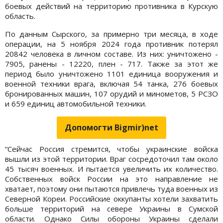
боевых действий на территорию противника в Курскую
область.
По данным Сырского, за примерно три месяца, в ходе
операции, на 5 ноября 2024 года противник потерял
20842 человека в личном составе. Из них: уничтожено -
7905, ранены - 12220, плен - 717. Также за этот же
период было уничтожено 1101 единица вооружения и
военной техники врага, включая 54 танка, 276 боевых
бронированных машин, 107 орудий и минометов, 5 РСЗО
и 659 единиц автомобильной техники.
Допомогти Bigmir)net
“Сейчас Россия стремится, чтобы украинские войска
вышли из этой территории. Враг сосредоточил там около
45 тысяч военных. И пытается увеличить их количество.
Собственных войск России на это направление не
хватает, поэтому они пытаются привлечь туда военных из
Северной Кореи. Российские оккупанты хотели захватить
больше территорий на севере Украины в Сумской
области. Однако Силы обороны Украины сделали