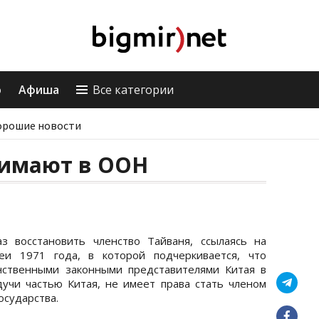
о
Афиша
Все категории
орошие новости
нимают в ООН
з восстановить членство Тайваня, ссылаясь на
еи 1971 года, в которой подчеркивается, что
нственными законными представителями Китая в
учи частью Китая, не имеет права стать членом
сударства.