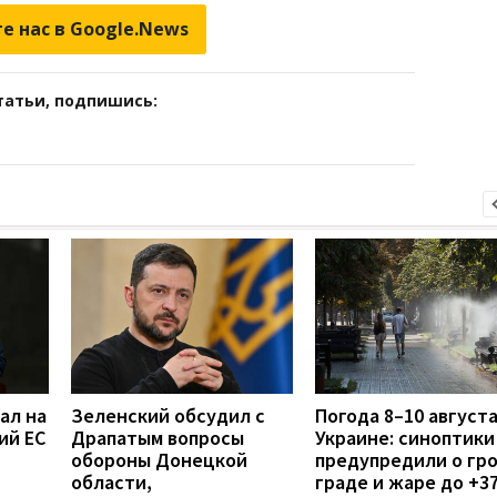
е нас в Google.News
татьи, подпишись:
ал на
Зеленский обсудил с
Погода 8–10 августа
ий ЕС
Драпатым вопросы
Украине: синоптики
обороны Донецкой
предупредили о гро
области,
граде и жаре до +3