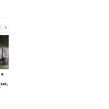
эвакуации
 в
В Ялте раздались
Украинцы высказали
выстрелы и вспыхнул
о продолжительнос
зах,
пожар: оккупационные
войны - опрос
7
власти объявили об
эвакуации