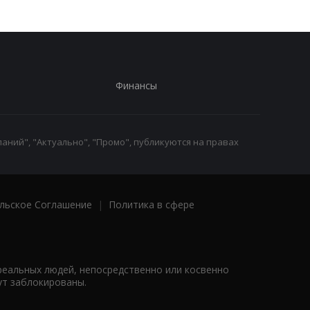
Финансы
аний", "Актуально", "Промо", публикуются на правах
льское Соглашение
|
Политика в сфере
реальных людей, непосредственно или косвенно
ут заблокированы.