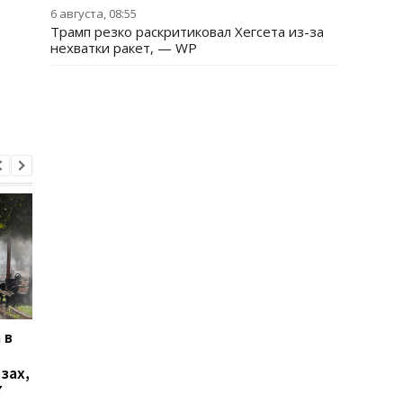
6 августа, 08:55
Трамп резко раскритиковал Хегсета из-за
нехватки ракет, — WP
 в
В Ялте раздались
Украинцы высказали
выстрелы и вспыхнул
о продолжительнос
зах,
пожар: оккупационные
войны - опрос
7
власти объявили об