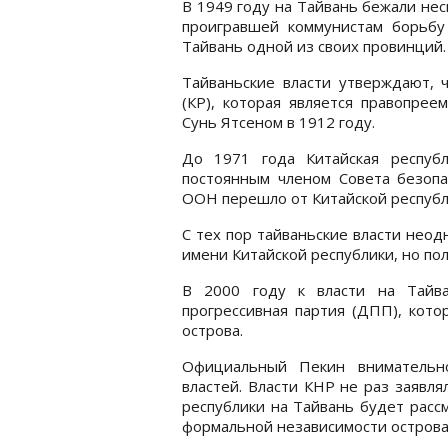
В 1949 году на Тайвань бежали не
проигравшей коммунистам борьбу 
Тайвань одной из своих провинций.
Тайваньские власти утверждают, ч
(КР), которая является правопрее
Сунь Ятсеном в 1912 году.
До 1971 года Китайская респуб
постоянным членом Совета безопа
ООН перешло от Китайской республи
С тех пор тайваньские власти неод
имени Китайской республики, но пол
В 2000 году к власти на Тайва
прогрессивная партия (ДПП), кото
острова.
Официальный Пекин внимательно
властей. Власти КНР не раз заявля
республики на Тайвань будет расс
формальной независимости острова