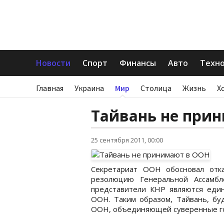
Новости
Спорт
Финансы
Авто
Техн
Главная
Украина
Мир
Столица
Жизнь
Х
Тайвань не при
25 сентября 2011, 00:00
Секретариат ООН обосновал отка
резолюцию Генеральной Ассамбл
представители КНР являются еди
ООН. Таким образом, Тайвань, буд
ООН, объединяющей суверенные го