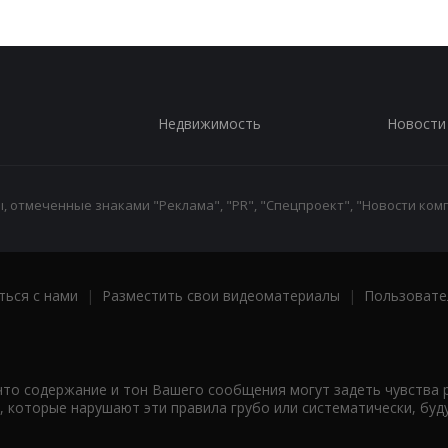
Недвижимость
Новости
 отмеченные знаками "Реклама", "PR", "Спецпроект", "Новости комп
ться с нами
|
Разместить свои видеоматериалы
|
Пользовате
что содержание и тон Вашего сообщения могут задеть чувства 
 которые нарушают эти правила грубо или систематически, буд