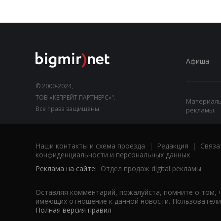
Афиша
© 2000-2024,
ТОВ «КЕПРЕЙТ ПАРТНЕРС»".
Материалы,
Все права защищены.
рекламы.
Наши контакты и схема проезда
|
Редакция
|
Связа
конфиденциальности и персональных данных
Реклама на сайте:
Отдел продаж digital рекламы
Оставляя комментарий, пожалуйста, помните о том, 
имеющих отношение к данной новости. Пользователи,
Полная версия правил