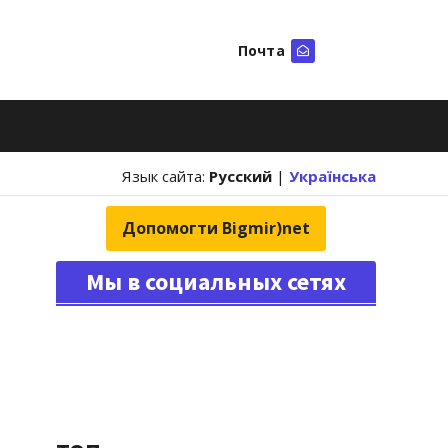
Почта
Искать
Язык сайта:
Русский
|
Українська
Допомогти Bigmir)net
Мы в социальных сетях