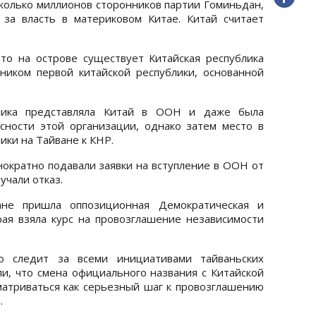
сколько миллионов сторонников партии Гоминьдан,
за власть в материковом Китае. Китай считает
то на острове существует Китайская республика
мником первой китайской республики, основанной
лика представляла Китай в ООН и даже была
сности этой организации, однако затем место в
ки на Тайване к КНР.
нократно подавали заявки на вступление в ООН от
учали отказ.
не пришла оппозиционная Демократическая и
рая взяла курс на провозглашение независимости
 следит за всеми инициативами тайваньских
ли, что смена официального названия с Китайской
матриваться как серьезный шаг к провозглашению
.