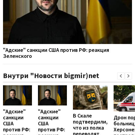
"Адские" санкции США против РФ: реакция
Зеленского
Внутри "Новости bigmir)net
"Адские"
"Адские"
В Скале
Дрон по
санкции
санкции
подтвердили,
больниц
США
США
что из полка
Херсоне
против РФ:
против РФ:
переводят