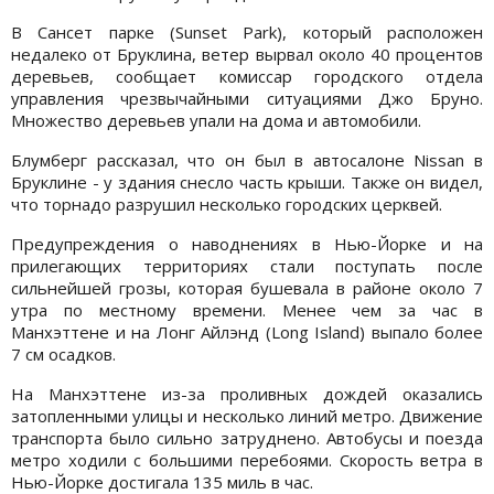
В Сансет парке (Sunset Park), который расположен
недалеко от Бруклина, ветер вырвал около 40 процентов
деревьев, сообщает комиссар городского отдела
управления чрезвычайными ситуациями Джо Бруно.
Множество деревьев упали на дома и автомобили.
Блумберг рассказал, что он был в автосалоне Nissan в
Бруклине - у здания снесло часть крыши. Также он видел,
что торнадо разрушил несколько городских церквей.
Предупреждения о наводнениях в Нью-Йорке и на
прилегающих территориях стали поступать после
сильнейшей грозы, которая бушевала в районе около 7
утра по местному времени. Менее чем за час в
Манхэттене и на Лонг Айлэнд (Long Island) выпало более
7 см осадков.
На Манхэттене из-за проливных дождей оказались
затопленными улицы и несколько линий метро. Движение
транспорта было сильно затруднено. Автобусы и поезда
метро ходили с большими перебоями. Скорость ветра в
Нью-Йорке достигала 135 миль в час.