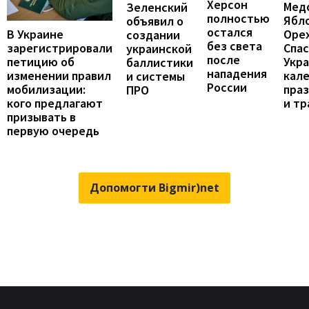
Херсон
Мед
Зеленский
полностью
Ябл
объявил о
остался
В Украине
Оре
создании
без света
зарегистрировали
Спас
украинской
после
петицию об
Укра
баллистики
нападения
изменении правил
кал
и системы
России
мобилизации:
пра
ПРО
кого предлагают
и т
призывать в
первую очередь
Допомогти Bigmir)net