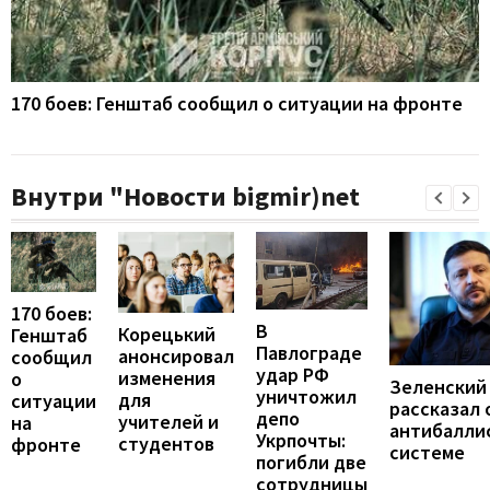
170 боев: Генштаб сообщил о ситуации на фронте
Внутри "Новости bigmir)net
170 боев:
В
Корецький
Генштаб
Павлограде
анонсировал
сообщил
удар РФ
изменения
о
Зеленский
уничтожил
для
ситуации
рассказал 
депо
учителей и
на
антибалли
Укрпочты:
студентов
фронте
системе
погибли две
сотрудницы