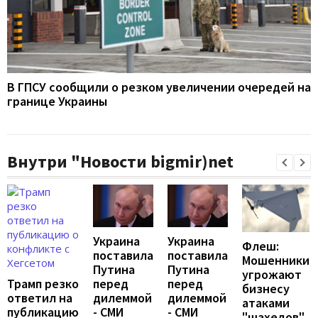
В ГПСУ сообщили о резком увеличении очередей на
границе Украины
Внутри "Новости bigmir)net
Украина
Украина
Флеш:
поставила
поставила
Мошенники
Путина
Путина
угрожают
перед
перед
Трамп резко
бизнесу
дилеммой
дилеммой
ответил на
атаками
- СМИ
- СМИ
публикацию
"шахедов"