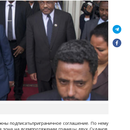
жны подписатьприграничное соглашение. По нему
 зона на всемпротяжении границы двух Суданов,