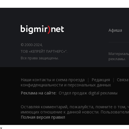
Афиша
© 2000-2024,
ТОВ «КЕПРЕЙТ ПАРТНЕРС»".
Материалы,
Все права защищены.
рекламы.
Наши контакты и схема проезда
|
Редакция
|
Связа
конфиденциальности и персональных данных
Реклама на сайте:
Отдел продаж digital рекламы
Оставляя комментарий, пожалуйста, помните о том, 
имеющих отношение к данной новости. Пользователи,
Полная версия правил
x