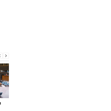
и
Зеленский и Трамп
Зеленский возглави
встретятся на
делегацию Украины 