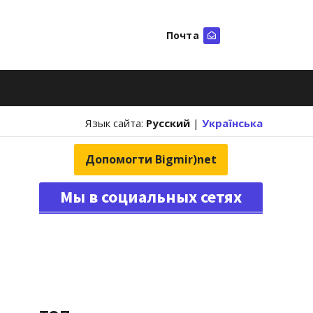
Почта
Искать
Язык сайта:
Русский
|
Українська
Допомогти Bigmir)net
Мы в социальных сетях