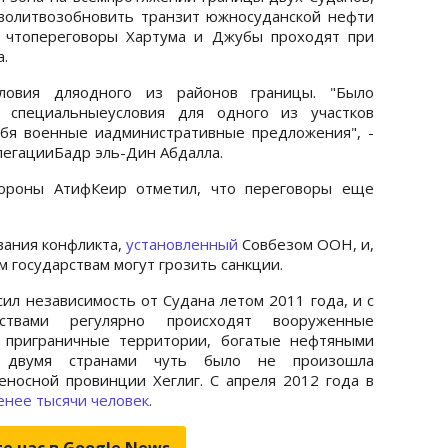
зволитвозобновить транзит южносуданской нефти
, чтопереговоры Хартума и Джубы проходят при
.
ловия дляодного из районов границы. "Было
 специальныеусловия для одного из участков
ебя военные иадминистративные предложения", -
легацииБадр эль-Дин Абдалла.
тороны АтифКеир отметил, что переговоры еще
ования конфликта,
установленный
Совбезом ООН, и,
м государствам могут грозить санкции.
л независимость от Судана летом 2011 года, и с
твами регулярно происходят вооруженные
т приграничные территории, богатые нефтяными
у двумя странами чуть было не произошла
носной провинции Хеглиг. С апреля 2012 года в
енее тысячи человек
.
е нас в Google.News