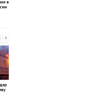
ие в
Генассамблее ООН 23
Генассамблее ООН в
ссии
сентября: что известно
Нью-Йорке
о переговорах
удар
Летела баллистика и
Стало известно, в к
иву
"шахеды": как
области больше все
сработала ПВО
жалуются на ТЦК