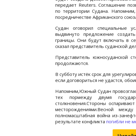
передает Reuters. Соглашение по
по территории Судана. Напомним
посредничестве Африканского союза
Судан оговорил специальные ус
выдвинуто предложение создать
границы. Они будут включать в с
сказал представитель суданской де
Представитель южносуданской с
продолжаются.
В субботу истёк срок для урегулир
если договориться не удастся, обои
Напомним,Южный Судан провозгласи
тех пормежду двумя государс
столкновения.Стороны оспариваю
месторождениями.Весной межд
полномасштабная война из-занефте
результате конфликта
погибли не м
Читайт