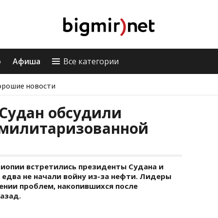
о
Афиша
Все категории
орошие новости
Судан обсудили
емилитаризованной
Эфиопии встретились президенты Судана и
 едва не начали войну из-за нефти. Лидеры
ении проблем, накопившихся после
азад.