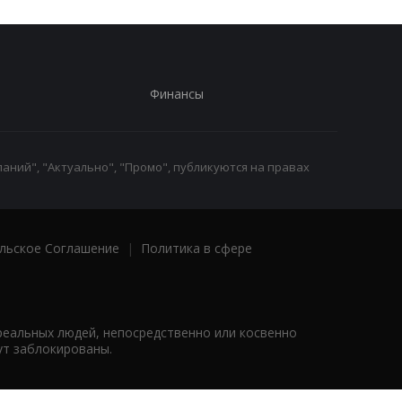
Финансы
аний", "Актуально", "Промо", публикуются на правах
льское Соглашение
|
Политика в сфере
реальных людей, непосредственно или косвенно
ут заблокированы.