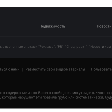
Недвижимость
Новости
 отмеченные знаками "Реклама", "PR", "Спецпроект", "Новости комп
ться с нами
|
Разместить свои видеоматериалы
|
Пользовате
что содержание и тон Вашего сообщения могут задеть чувства 
 которые нарушают эти правила грубо или систематически, буд