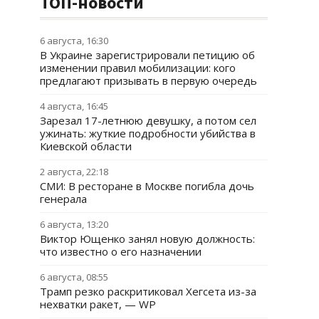
ТОП-новости
6 августа, 16:30
В Украине зарегистрировали петицию об
изменении правил мобилизации: кого
предлагают призывать в первую очередь
4 августа, 16:45
Зарезал 17-летнюю девушку, а потом сел
ужинать: жуткие подробности убийства в
Киевской области
2 августа, 22:18
СМИ: В ресторане в Москве погибла дочь
генерала
6 августа, 13:20
Виктор Ющенко занял новую должность:
что известно о его назначении
6 августа, 08:55
Трамп резко раскритиковал Хегсета из-за
нехватки ракет, — WP