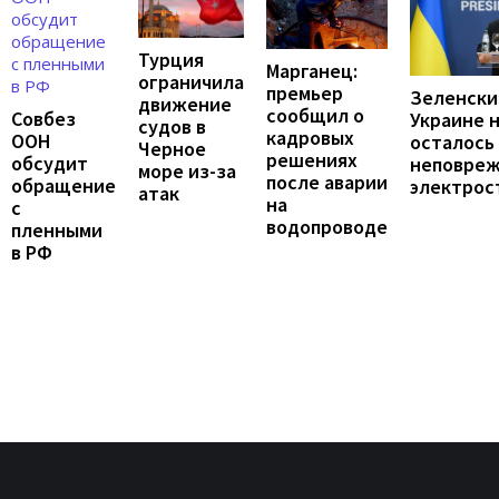
Турция
Марганец:
ограничила
премьер
Зеленски
движение
сообщил о
Совбез
Украине 
судов в
кадровых
ООН
осталось
Черное
решениях
обсудит
неповре
море из-за
после аварии
обращение
электрос
атак
на
с
водопроводе
пленными
в РФ