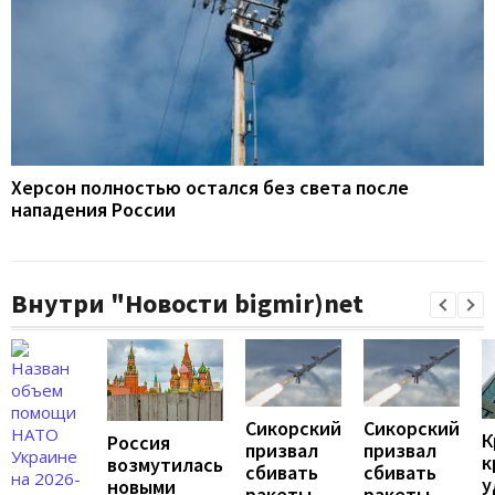
Херсон полностью остался без света после
нападения России
Внутри "Новости bigmir)net
Сикорский
Сикорский
К
Россия
призвал
призвал
к
возмутилась
сбивать
сбивать
у
новыми
ракеты
ракеты