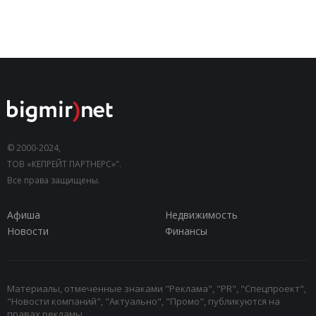
© 2000-2024,
ТОВ «КЕПРЕЙТ ПАРТНЕРС»".
Все права защищены.
Афиша
Недвижимость
Новости
Финансы
Материалы, отмеченные знаками "Реклама", "PR", "Спецпроект",
"Новости компаний", "Актуально", "Промо", публикуются на
правах рекламы.