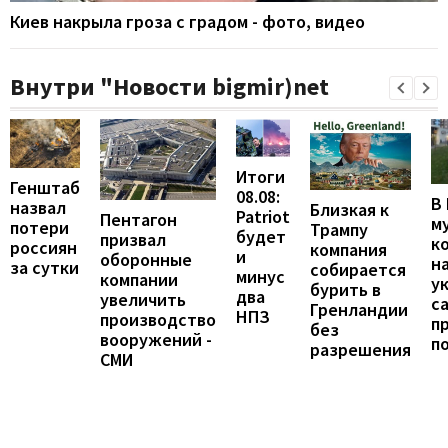
Киев накрыла гроза с градом - фото, видео
Внутри "Новости bigmir)net
Итоги
Генштаб
08.08:
В
назвал
Близкая к
Patriot
Пентагон
м
потери
Трампу
будет
призвал
к
россиян
компания
и
оборонные
н
за сутки
собирается
минус
компании
у
бурить в
два
увеличить
с
Гренландии
НПЗ
производство
п
без
вооружений -
п
разрешения
СМИ