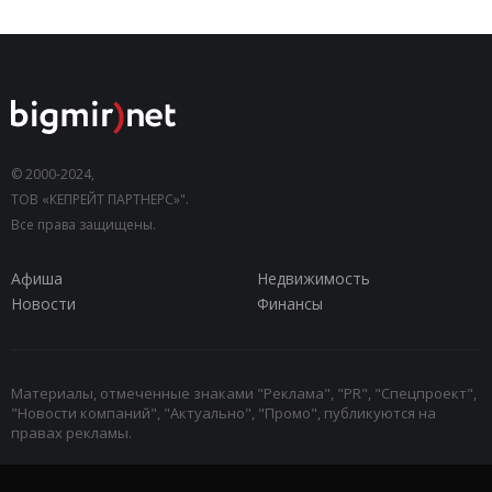
© 2000-2024,
ТОВ «КЕПРЕЙТ ПАРТНЕРС»".
Все права защищены.
Афиша
Недвижимость
Новости
Финансы
Материалы, отмеченные знаками "Реклама", "PR", "Спецпроект",
"Новости компаний", "Актуально", "Промо", публикуются на
правах рекламы.