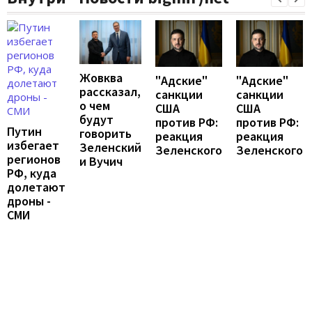
Жовква
"Адские"
"Адские"
рассказал,
санкции
санкции
о чем
США
США
будут
против РФ:
против РФ:
Путин
говорить
реакция
реакция
избегает
Зеленский
Зеленского
Зеленского
регионов
и Вучич
РФ, куда
долетают
дроны -
СМИ