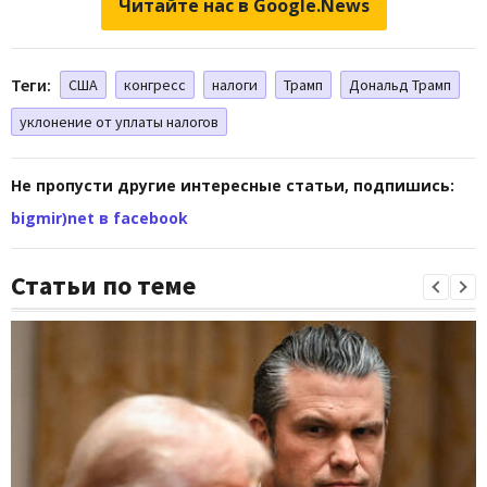
Читайте нас в Google.News
Теги:
США
конгресс
налоги
Трамп
Дональд Трамп
уклонение от уплаты налогов
Не пропусти другие интересные статьи, подпишись:
bigmir)net в facebook
Статьи по теме