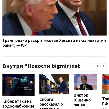
Трамп резко раскритиковал Хегсета из-за нехватки
ракет, — WP
Внутри "Новости bigmir)net
Виктор
То
Сибига
Ющенко
Кибератаки на
РФ
рассказал о
занял
водоснабжение
за 
встрече с