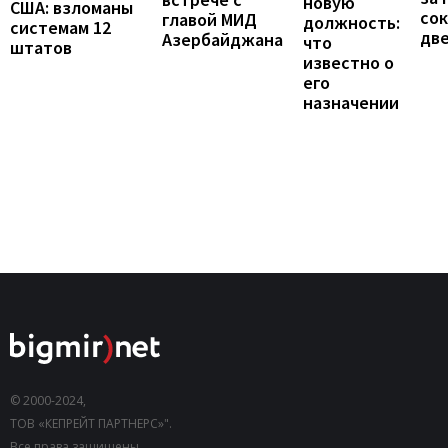
новую
США: взломаны
сок
главой МИД
должность:
системам 12
две
Азербайджана
что
штатов
известно о
его
назначении
© 2000-2024,
ТОВ «КЕПРЕЙТ ПАРТНЕРС»".
Все права защищены.