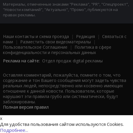
Материалы, отмеченные знаками "Реклама", "PR", "Спецпроект",
"Новости компаний", "Актуально", "Промо", публикуются на
правах рекламы.
Наши контакты и схема проезда
|
Редакция
|
Связаться с
нами
|
Разместить свои видеоматериалы
|
Пользовательское Соглашение
|
Политика в сфере
конфиденциальности и персональных данных
Реклама на сайте:
Отдел продаж digital рекламы
Оставляя комментарий, пожалуйста, помните о том, что
содержание и тон Вашего сообщения могут задеть чувства
реальных людей, непосредственно или косвенно имеющих
отношение к данной новости. Пользователи, которые
нарушают эти правила грубо или систематически, будут
заблокированы.
Полная версия правил
x
Для удобства пользования сайтом используются Cookies.
Подробнее...