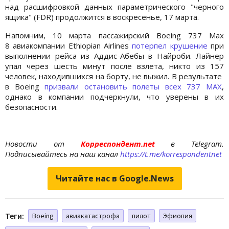
над расшифровкой данных параметрического "черного
ящика" (FDR) продолжится в воскресенье, 17 марта.
Напомним, 10 марта пассажирский Boeing 737 Max
8 авиакомпании Ethiopian Airlines
потерпел крушение
при
выполнении рейса из Аддис-Абебы в Найроби. Лайнер
упал через шесть минут после взлета, никто из 157
человек, находившихся на борту, не выжил. В результате
в Boeing
призвали остановить полеты всех 737 MAX
,
однако в компании подчеркнули, что уверены в их
безопасности.
Новости от
Корреспондент.net
в Telegram.
Подписывайтесь на наш канал
https://t.me/korrespondentnet
Читайте нас в Google.News
Теги:
Boeing
авиакатастрофа
пилот
Эфиопия