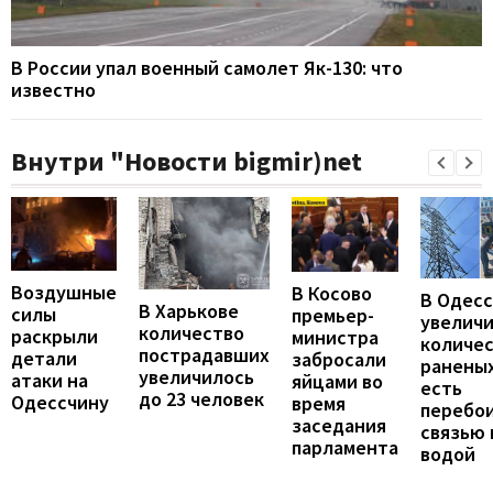
В России упал военный самолет Як-130: что
известно
Внутри "Новости bigmir)net
Воздушные
В Косово
В Одес
В Харькове
силы
премьер-
увелич
количество
раскрыли
министра
количе
пострадавших
детали
забросали
раненых
увеличилось
атаки на
яйцами во
есть
до 23 человек
Одессчину
время
перебои
заседания
связью 
парламента
водой