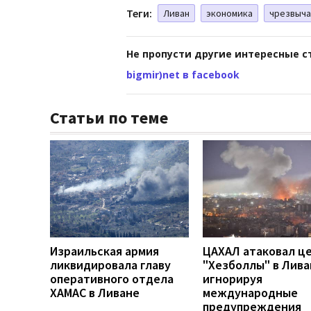
Теги:
Ливан
экономика
чрезвыча
Не пропусти другие интересные с
bigmir)net в facebook
Статьи по теме
Израильская армия
ЦАХАЛ атаковал ц
ликвидировала главу
"Хезболлы" в Лива
оперативного отдела
игнорируя
ХАМАС в Ливане
международные
предупреждения