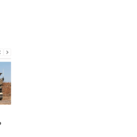
WSJ: Израиль
Израиль атаковал
осуществляет
более 300 целей в
о
подготовку к
Ливане
вторжению в Ливан