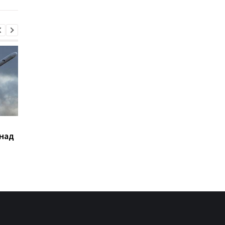
Сикорский призвал
Кредитный кризис
 над
сбивать ракеты РФ над
ударил по крупнейш
Украиной
банкам РФ - разведк