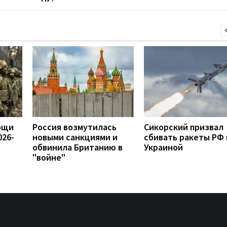
ощи
Россия возмутилась
Сикорский призвал
026-
новыми санкциями и
сбивать ракеты РФ
обвинила Британию в
Украиной
"войне"