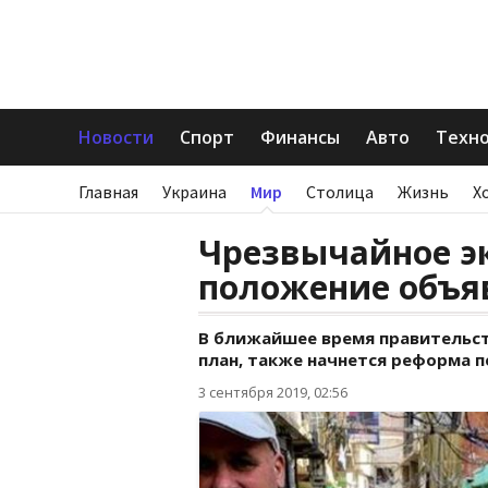
Новости
Спорт
Финансы
Авто
Техн
Главная
Украина
Мир
Столица
Жизнь
Х
Чрезвычайное э
положение объя
В ближайшее время правительс
план, также начнется реформа п
3 сентября 2019, 02:56