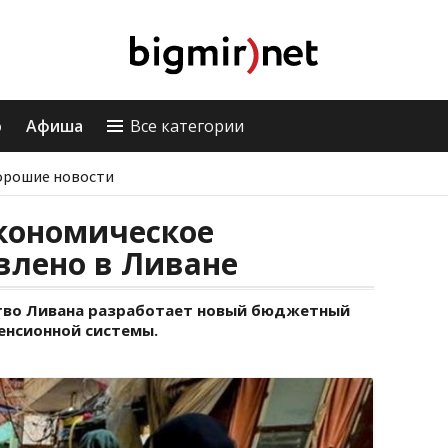
о
Афиша
Все категории
орошие новости
кономическое
влено в Ливане
тво Ливана разработает новый бюджетный
енсионной системы.