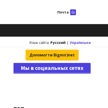
Почта
Искать
Язык сайта:
Русский
|
Українська
Допомогти Bigmir)net
Мы в социальных сетях