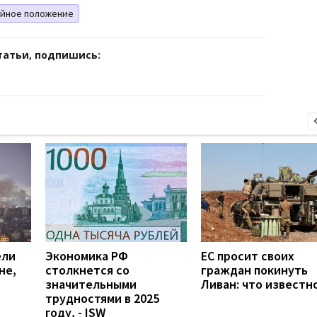
йное положение
татьи, подпишись:
ели
Экономика РФ
ЕС просит своих
не,
столкнется со
граждан покинуть
значительными
Ливан: что известн
трудностями в 2025
году, - ISW