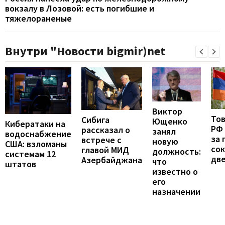
вокзалу в Лозовой: есть погибшие и
тяжелораненые
Внутри "Новости bigmir)net
Виктор
То
Сибига
Ющенко
Кибератаки на
РФ
рассказал о
занял
водоснабжение
за 
встрече с
новую
США: взломаны
сок
главой МИД
должность:
системам 12
две
Азербайджана
что
штатов
известно о
его
назначении