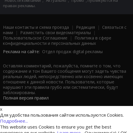
"Новости компаний", "Актуально", "Промо", публикуются на
правах рекламы.
Наши контакты и схема проезда
|
Редакция
|
Связаться с
нами
|
Разместить свои видеоматериалы
|
Пользовательское Соглашение
|
Политика в сфере
конфиденциальности и персональных данных
Реклама на сайте:
Отдел продаж digital рекламы
Оставляя комментарий, пожалуйста, помните о том, что
содержание и тон Вашего сообщения могут задеть чувства
реальных людей, непосредственно или косвенно имеющих
отношение к данной новости. Пользователи, которые
нарушают эти правила грубо или систематически, будут
заблокированы.
Полная версия правил
x
Для удобства пользования сайтом используются Cookies.
Подробнее...
This website uses Cookies to ensure you get the best
experience on our website.
Learn more...
Ознакомлен(а) / OK