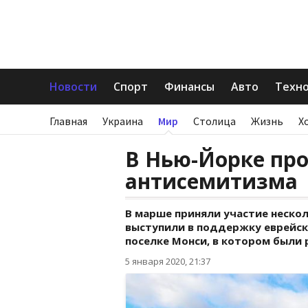
Новости
Спорт
Финансы
Авто
Техн
Главная
Украина
Мир
Столица
Жизнь
Х
В Нью-Йорке пр
антисемитизма
В марше приняли участие неско
выступили в поддержку еврейск
поселке Монси, в котором были 
5 января 2020, 21:37