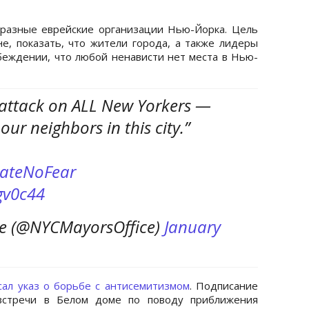
разные еврейские организации Нью-Йорка. Цель
не, показать, что жители города, а также лидеры
еждении, что любой ненависти нет места в Нью-
n attack on ALL New Yorkers —
ur neighbors in this city.”
ateNoFear
gv0c44
ce (@NYCMayorsOffice)
January
сал указ о борьбе с антисемитизмом
. Подписание
 встречи в Белом доме по поводу приближения