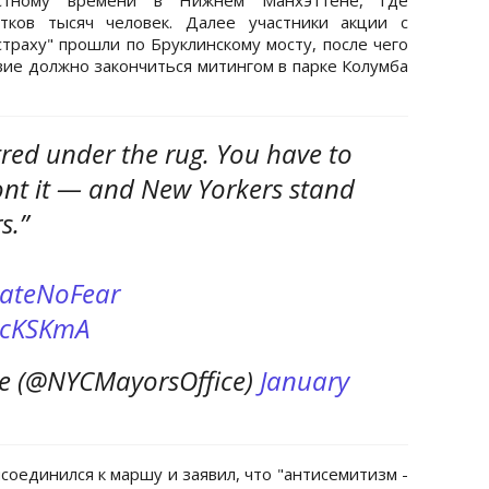
тков тысяч человек. Далее участники акции с
страху" прошли по Бруклинскому мосту, после чего
ие должно закончиться митингом в парке Колумба
red under the rug. You have to
ront it — and New Yorkers stand
s.”
ateNoFear
UwcKSKmA
ce (@NYCMayorsOffice)
January
оединился к маршу и заявил, что "антисемитизм -