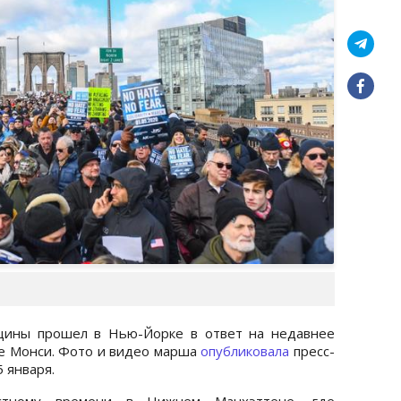
щины прошел в Нью-Йорке в ответ на недавнее
ке Монси. Фото и видео марша
опубликовала
пресс-
5 января.
тному времени в Нижнем Манхэттене, где