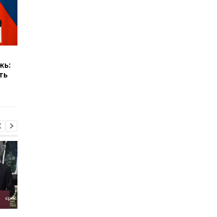
Путин извинился за
Президент Израиля
жь:
слова Лаврова о
отреагировал на сло
ть
Гитлере и евреях —
Лаврова о евреях и
Reuters
нацизме