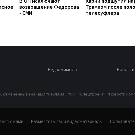
В ОП исключают
Карни подшутил на
асное
возвращение Федорова
Трампом после пол
- СМИ
телесуфлера
Недвижимость
Новости
 отмеченные знаками "Реклама", "PR", "Спецпроект", "Новости комп
ться с нами
|
Разместить свои видеоматериалы
|
Пользовате