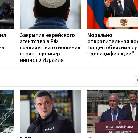
вил
Закрытие еврейского
Морально
агентства в РФ
отвратительная ло
ев
повлияет на отношения
Госдеп объяснил су
стран - премьер-
“денацификации”
министр Израиля