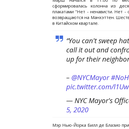
сформировалась колонна из деся
плакатами "Нет - ненависти. Нет - 
возвращаются на Манхэттен. Шеств
в Китайском квартале.
“You can't sweep hat
call it out and conf
up for their neighbor
–
@NYCMayor
#NoH
pic.twitter.com/l1
— NYC Mayor's Offi
5, 2020
Мэр Нью-Йорка Билл де Блазио прис