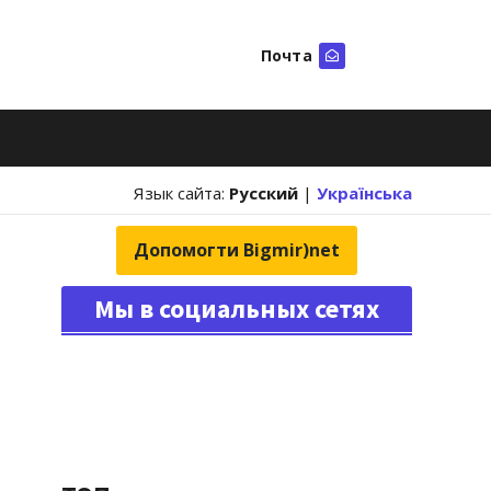
Почта
Искать
Язык сайта:
Русский
|
Українська
Допомогти Bigmir)net
Мы в социальных сетях