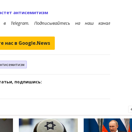
растет антисемитизм
et
в Telegram. Подписывайтесь на наш канал
е нас в Google.News
антисемитизм
татьи, подпишись: