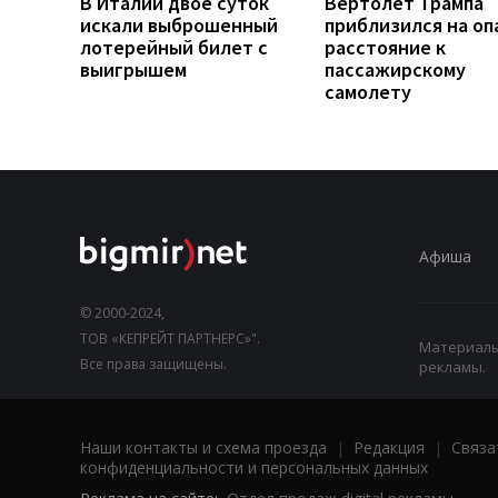
В Италии двое суток
Вертолет Трампа
искали выброшенный
приблизился на оп
лотерейный билет с
расстояние к
выигрышем
пассажирскому
самолету
Афиша
© 2000-2024,
ТОВ «КЕПРЕЙТ ПАРТНЕРС»".
Материалы,
Все права защищены.
рекламы.
Наши контакты и схема проезда
|
Редакция
|
Связа
конфиденциальности и персональных данных