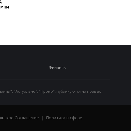
д
РФ сбросила на Сумы
Иран угрожает
омки
четыре КАБа: есть
соседним странам
пострадавшие
ударами в случае но
атак США - СМИ
Финансы
аний", "Актуально", "Промо", публикуются на правах
льское Соглашение
|
Политика в сфере