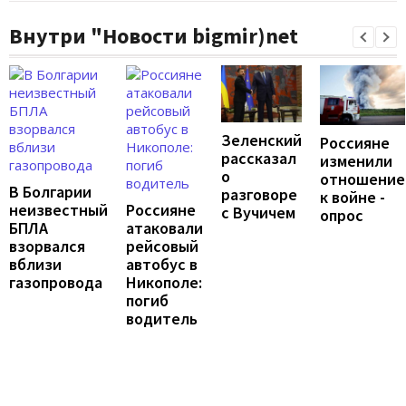
Внутри "Новости bigmir)net
Зеленский
Россияне
рассказал
изменили
о
отношение
В Болгарии
разговоре
к войне -
неизвестный
Россияне
с Вучичем
опрос
БПЛА
атаковали
взорвался
рейсовый
вблизи
автобус в
газопровода
Никополе:
погиб
водитель