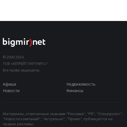
© 2000-2024,
ТОВ «КЕПРЕЙТ ПАРТНЕРС»".
Все права защищены.
Афиша
Недвижимость
Новости
Финансы
Материалы, отмеченные знаками "Реклама", "PR", "Спецпроект",
"Новости компаний", "Актуально", "Промо", публикуются на
правах рекламы.