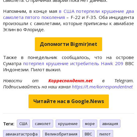
Напомним, в конце мая
в США потерпели крушение два
самолета пятого поколения
– F-22 и F-35. Оба инцидента
произошли с самолетами, которые приписаны к авиабазе
Эглин во Флориде.
Допомогти Bigmir)net
Также в понедельник сообщалось, что на острове
Суматра
потерпел крушение истребитель Hawk 209
ВВС
Индонезии. Пилот выжил.
Новости от
Корреспондент.net
в Telegram.
Подписывайтесь на наш канал
https://t.me/korrespondentnet
Читайте нас в Google.News
Теги:
США
самолет
крушение
море
авиация
авиакатастрофа
Великобритания
ВВС
пилот