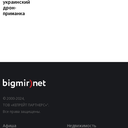
украинский
дрон-
приманка
© 2000-2024,
ТОВ «КЕПРЕЙТ ПАРТНЕРС»".
Все права защищены.
Афиша
Недвижимость