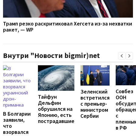
Трамп резко раскритиковал Хегсета из-за нехватки
ракет, — WP
Внутри "Новости bigmir)net
Совбез
Зеленский
Тайфун
ООН
встретился
Дельфин
обсуди
с премьер-
обрушился на
обраще
министром
В Болгарии
Японию, есть
с
Сербии
заявили,
пострадавшие
пленны
что
в РФ
взорвался