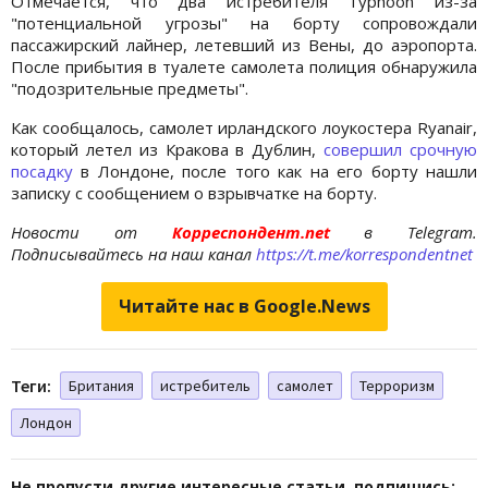
Отмечается, что два истребителя Typhoon из-за
"потенциальной угрозы" на борту сопровождали
пассажирский лайнер, летевший из Вены, до аэропорта.
После прибытия в туалете самолета полиция обнаружила
"подозрительные предметы".
Как сообщалось, самолет ирландского лоукостера Ryanair,
который летел из Кракова в Дублин,
совершил срочную
посадку
в Лондоне, после того как на его борту нашли
записку с сообщением о взрывчатке на борту.
Новости от
Корреспондент.net
в Telegram.
Подписывайтесь на наш канал
https://t.me/korrespondentnet
Читайте нас в Google.News
Теги:
Британия
истребитель
самолет
Терроризм
Лондон
Не пропусти другие интересные статьи, подпишись: