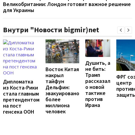
Великобритании: Лондон готовит важное решение
для Украины
Внутри "Новости bigmir)net
Душить, а
не бить:
Восток Китая
Трамп
накрыл
ФРГ со
рассказал
тайфун
Дипломатка
центр
о новой
Дельфин:
из Коста-Рики
против
тактике
эвакуировано
стала главным
защит
против
более
претендентом
Ирана
миллиона
на пост
человек
генсека ООН