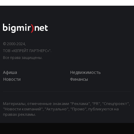
© 2000-2024,
ТОВ «КЕПРЕЙТ ПАРТНЕРС»".
Все права защищены.
Афиша
Недвижимость
Новости
Финансы
Материалы, отмеченные знаками "Реклама", "PR", "Спецпроект",
"Новости компаний", "Актуально", "Промо", публикуются на
правах рекламы.