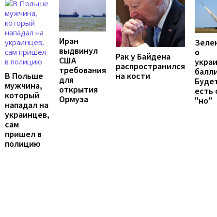
Иран
Зеле
выдвинул
о
Рак у Байдена
США
укра
распространился
требования
балли
В Польше
на кости
для
Будет
мужчина,
открытия
есть
который
Ормуза
"но"
нападал на
украинцев,
сам
пришел в
полицию