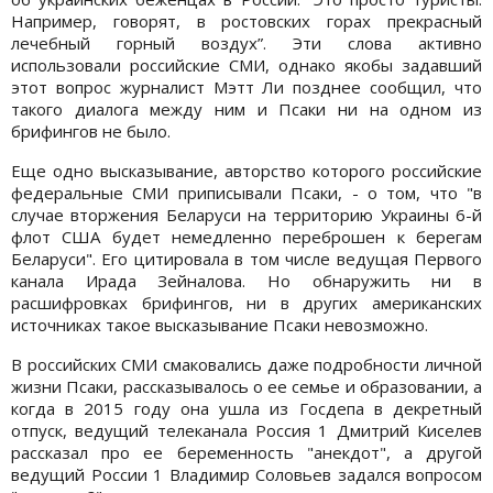
Например, говорят, в ростовских горах прекрасный
лечебный горный воздух”. Эти слова активно
использовали российские СМИ, однако якобы задавший
этот вопрос журналист Мэтт Ли позднее сообщил, что
такого диалога между ним и Псаки ни на одном из
брифингов не было.
Еще одно высказывание, авторство которого российские
федеральные СМИ приписывали Псаки, - о том, что "в
случае вторжения Беларуси на территорию Украины 6-й
флот США будет немедленно переброшен к берегам
Беларуси". Его цитировала в том числе ведущая Первого
канала Ирада Зейналова. Но обнаружить ни в
расшифровках брифингов, ни в других американских
источниках такое высказывание Псаки невозможно.
В российских СМИ смаковались даже подробности личной
жизни Псаки, рассказывалось о ее семье и образовании, а
когда в 2015 году она ушла из Госдепа в декретный
отпуск, ведущий телеканала Россия 1 Дмитрий Киселев
рассказал про ее беременность "анекдот", а другой
ведущий России 1 Владимир Соловьев задался вопросом