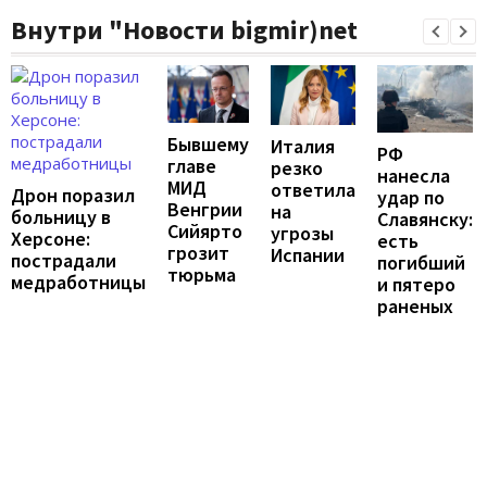
Внутри "Новости bigmir)net
Бывшему
Италия
РФ
главе
резко
нанесла
МИД
ответила
Дрон поразил
удар по
Венгрии
на
больницу в
Славянску:
Сийярто
угрозы
Херсоне:
есть
грозит
Испании
пострадали
погибший
тюрьма
медработницы
и пятеро
раненых