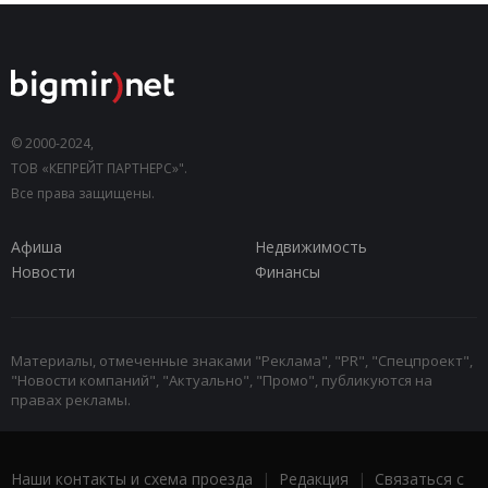
© 2000-2024,
ТОВ «КЕПРЕЙТ ПАРТНЕРС»".
Все права защищены.
Афиша
Недвижимость
Новости
Финансы
Материалы, отмеченные знаками "Реклама", "PR", "Спецпроект",
"Новости компаний", "Актуально", "Промо", публикуются на
правах рекламы.
Наши контакты и схема проезда
|
Редакция
|
Связаться с