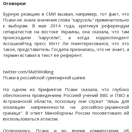
Оговорки
Бурную реакцию в СМИ вызвал, например, тот факт, что
Псаки не знала значения слова "карусель" применительно
к выборам. В мае 2014 года, критикуя референдум
сепаратистов на востоке Украины, она сказала, что там
происходили "карусели", а когда корреспондент
Ассошиэйтед пресс Мэтт Ли поинтересовался, что это
такое, представитель Госдепа призналась, что не знает, а
термин вставил в текст ее референт.
twitter.com/MattWolking
Псаки в российской сувенирной шапке
На одном из брифингов Псаки сказала, что глубоко
обеспокоена проведением Россией учений ВВС и ПВО в
Астраханской области, поскольку они служат "лишь для
эскалации напряженности на российско-украинской
границе". В ответ Минобороны России посоветовало ей
воспользоваться атласом.
Оговорилась Псаки и во время комментария об