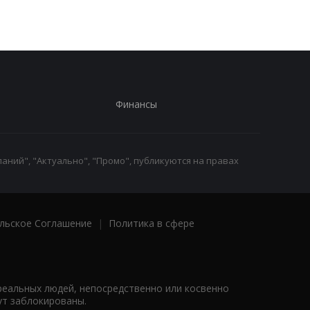
Финансы
аний", "Актуально", "Промо", публикуются на правах
льское Соглашение
|
Политика в сфере
реальных людей, непосредственно или косвенно
ут заблокированы.