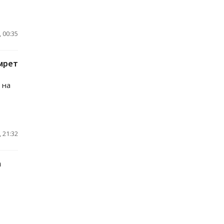
 00:35
мрет
 на
 21:32
а