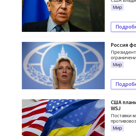
США Влади
Мир
Подроб
Россия ф
Президент 
ограничени
Мир
Подроб
США плани
WSJ
Поставки м
противовоз
Мир