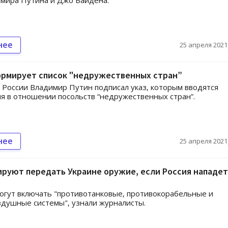
мира Путина и Джо Байдена.
нее
25 апреля 2021,
ормирует список "недружественных стран”
России Владимир Путин подписал указ, которым вводятся
я в отношении посольств “недружественных стран”.
нее
25 апреля 2021,
руют передать Украине оружие, если Россия нападет
огут включать "противотанковые, противокорабельные и
душные системы", узнали журналисты.