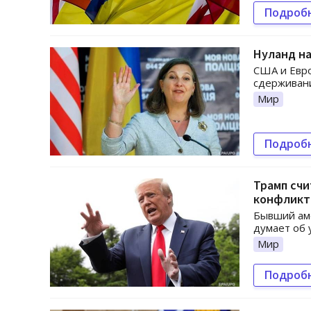
Подроб
Нуланд на
США и Евро
сдерживани
Мир
Подроб
Трамп счи
конфликт
Бывший аме
думает об 
Мир
Подроб