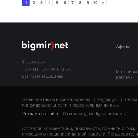
1
2
3
4
5
6
7
8
9
10
»
Афиша
© 2000-2024,
ТОВ «КЕПРЕЙТ ПАРТНЕРС»".
Материалы,
Все права защищены.
рекламы.
Наши контакты и схема проезда
|
Редакция
|
Связа
конфиденциальности и персональных данных
Реклама на сайте:
Отдел продаж digital рекламы
Оставляя комментарий, пожалуйста, помните о том, 
имеющих отношение к данной новости. Пользователи,