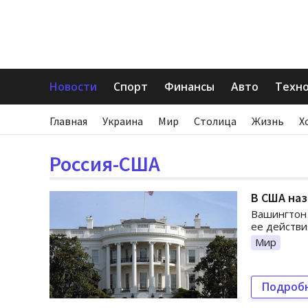
Новости
Спорт
Финансы
Авто
Техн
Главная
Украина
Мир
Столица
Жизнь
Х
Россия-США
В США наз
Вашингтон 
ее действи
Мир
Подроб