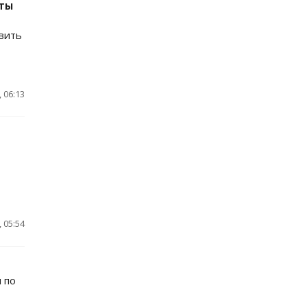
еты
авить
 06:13
 05:54
 по