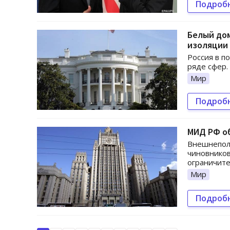
Подроб
Белый дом
изоляции
Россия в п
ряде сфер.
Мир
Подроб
МИД РФ о
Внешнеполи
чиновников
ограничит
Мир
Подроб