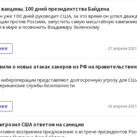
 вакцины. 100 дней президентства Байдена
 уже 100 дней руководит США, за это время он успел дваж
кции против Россиии, запустить самую масштабную кампанию
 в мире и позвонить Владимиру Зеленскому.
нее
27 апреля 2021,
вили о новых атаках хакеров из РФ на правительстве
 кибероперации представляют долгосрочную угрозу для СШ
ериканские службы безопасности.
нее
26 апреля 2021,
игрозил США ответом на санкции
итивно восприняла предложение о встрече президентов Рос