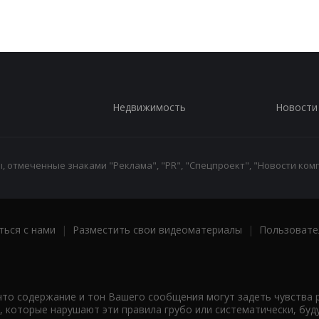
Недвижимость
Новости
 отмеченные знаками "Реклама", "PR", "Спецпроект", "Новости комп
ться с нами
|
Разместить свои видеоматериалы
|
Пользовате
что содержание и тон Вашего сообщения могут задеть чувства 
 которые нарушают эти правила грубо или систематически, буд