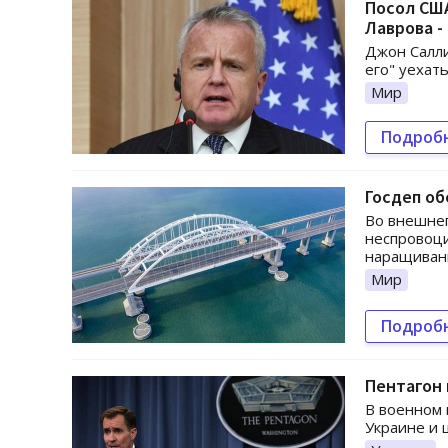
Посол США
Лаврова -
Джон Салли
его" уехать
Мир
Подроб
Госдеп об
Во внешне
неспровоци
наращивани
Мир
Подроб
Пентагон 
В военном 
Украине и 