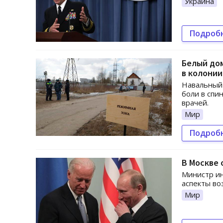
Украина
Подроб
Белый дом
в колонии
Навальный 
боли в спи
врачей.
Мир
Подроб
В Москве 
Министр ин
аспекты во
Мир