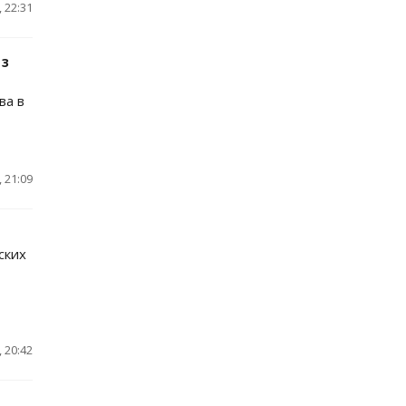
 22:31
из
ва в
 21:09
ских
 20:42