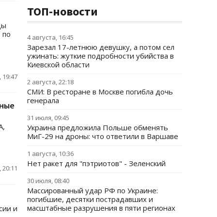
ТОП-новости
ды
 по
4 августа, 16:45
Зарезал 17-летнюю девушку, а потом сел
ужинать: жуткие подробности убийства в
Киевской области
 19:47
2 августа, 22:18
СМИ: В ресторане в Москве погибла дочь
генерала
нные
31 июля, 09:45
А,
Украина предложила Польше обменять
МиГ-29 на дроны: что ответили в Варшаве
1 августа, 10:36
Нет ракет для "пэтриотов" - Зеленский
 20:11
30 июля, 08:40
Массированный удар РФ по Украине:
погибшие, десятки пострадавших и
масштабные разрушения в пяти регионах
сии и