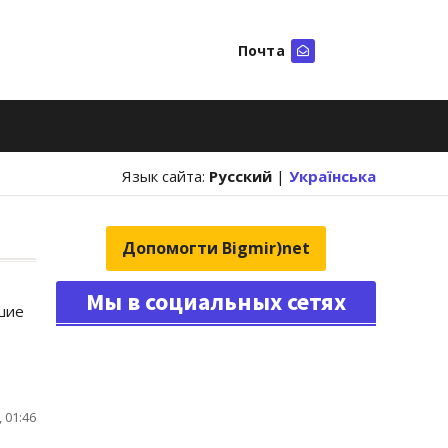
Почта
Искать
Язык сайта:
Русский
|
Українська
Допомогти Bigmir)net
Мы в социальных сетях
шие
 01:46