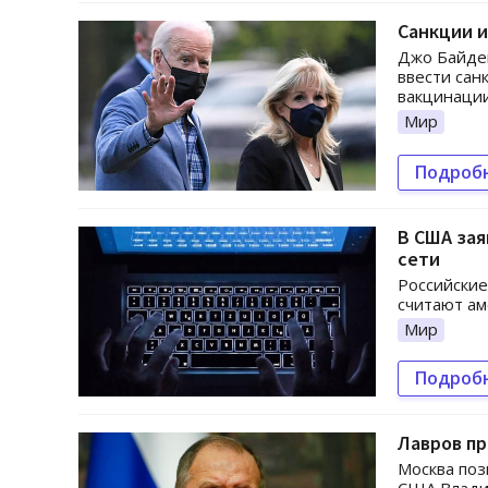
Санкции и
Джо Байден
ввести сан
вакцинации
Мир
Подроб
В США зая
сети
Российские
считают ам
Мир
Подроб
Лавров пр
Москва поз