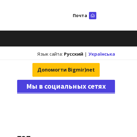
Почта
Искать
Язык сайта:
Русский
|
Українська
Допомогти Bigmir)net
Мы в социальных сетях