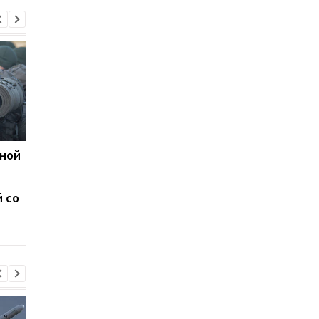
жной
Германия передала
В Лондоне стартова
Украине системы ПВО
встреча Зеленского 
Patriot и Iris‑T и
европейскими
 со
выделила $200 млн на
лидерами
вооружение