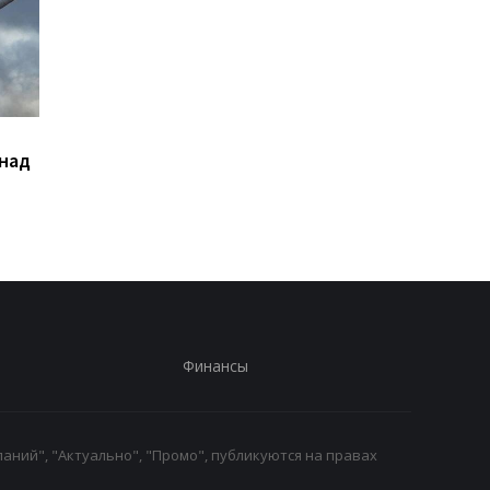
Сикорский призвал
Кредитный кризис
 над
сбивать ракеты РФ над
ударил по крупнейш
Украиной
банкам РФ - разведк
Финансы
аний", "Актуально", "Промо", публикуются на правах