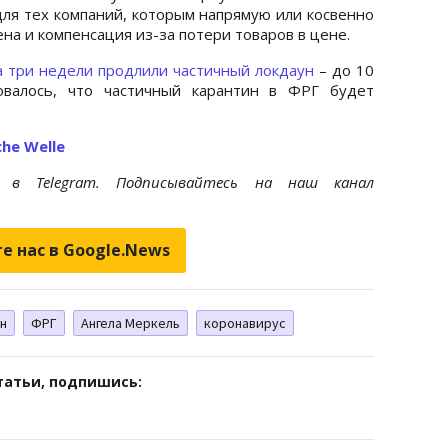
для тех компаний, которым напрямую или косвенно
на и компенсация из-за потери товаров в цене.
а три недели продлили частичный локдаун
– до 10
овалось, что частичный карантин в ФРГ будет
he Welle
et
в Telegram. Подписывайтесь на наш канал
е нас в Google.News
н
ФРГ
Ангела Меркель
коронавирус
татьи, подпишись: