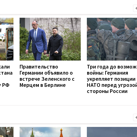
жали
Правительство
Три года до возмо
стана
Германии объявило о
войны: Германия
встрече Зеленского с
укрепляет позиции
у РФ
Мерцем в Берлине
НАТО перед угрозой
стороны России