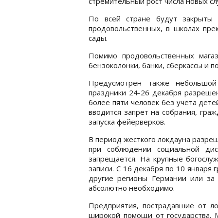
стремительный рост числа новых сл
По всей стране будут закрыты 
продовольственных, в школах пре
сады.
Помимо продовольственных магази
бензоколонки, банки, сберкассы и 
Предусмотрен также небольшой
праздники 24-26 декабря разрешен
более пяти человек без учета детей
вводится запрет на собрания, гра
запуска фейерверков.
В период жесткого локдауна разре
при соблюдении социальной дис
запрещается. На крупные богослу
записи. С 16 декабря по 10 января
другие регионы Германии или за 
абсолютно необходимо.
Предприятия, пострадавшие от ло
широкой помощи от государства. 