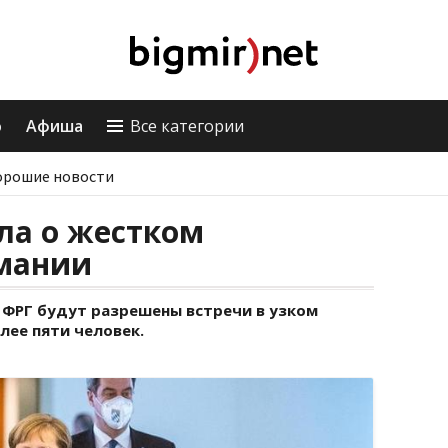
о
Афиша
Все категории
орошие новости
ла о жестком
рмании
 ФРГ будут разрешены встречи в узком
лее пяти человек.