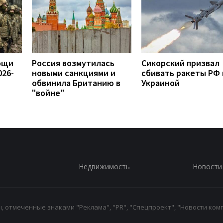
ощи
Россия возмутилась
Сикорский призвал
026-
новыми санкциями и
сбивать ракеты РФ
обвинила Британию в
Украиной
"войне"
Недвижимость
Новости
 отмеченные знаками "Реклама", "PR", "Спецпроект", "Новости комп