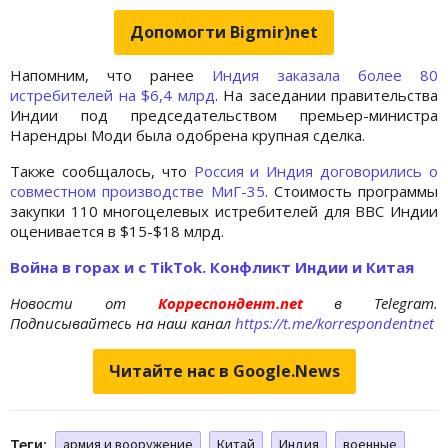
Допомогти Bigmir)net
Напомним, что ранее
Индия заказала более 80
истребителей на $6,4 млрд
. На заседании правительства
Индии под председательством премьер-министра
Нарендры Моди была одобрена крупная сделка.
Также сообщалось, что
Россия и Индия договорились о
совместном производстве МиГ-35
. Стоимость программы
закупки 110 многоцелевых истребителей для ВВС Индии
оценивается в $15-$18 млрд.
Война в горах и с TikTok. Конфликт Индии и Китая
Новости от
Корреспондент.net
в Telegram.
Подписывайтесь на наш канал
https://t.me/korrespondentnet
Читайте нас в Google.News
Теги:
армия и вооружение
Китай
Индия
военные