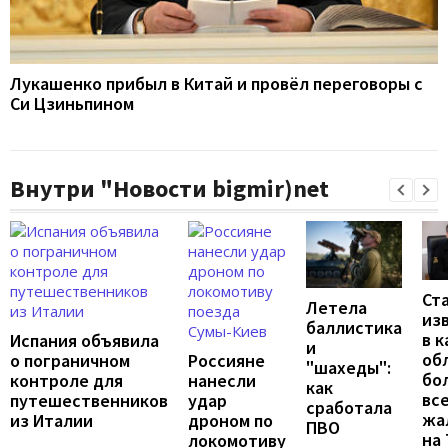
Лукашенко прибыл в Китай и провёл переговоры с
Си Цзиньпином
Внутри "Новости bigmir)net
Ст
Летела
из
баллистика
в к
Испания объявила
и
об
о пограничном
Россияне
"шахеды":
бо
контроле для
нанесли
как
вс
путешественников
удар
сработала
жа
из Италии
дроном по
ПВО
на
локомотиву