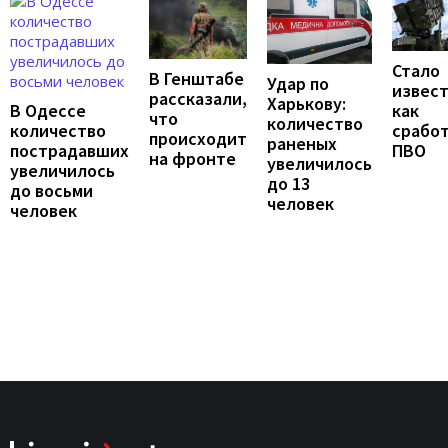
Стало
В Генштабе
Удар по
извест
рассказали,
Харькову:
В Одессе
как
что
количество
количество
срабо
происходит
раненых
пострадавших
ПВО
на фронте
увеличилось
увеличилось
до 13
до восьми
человек
человек