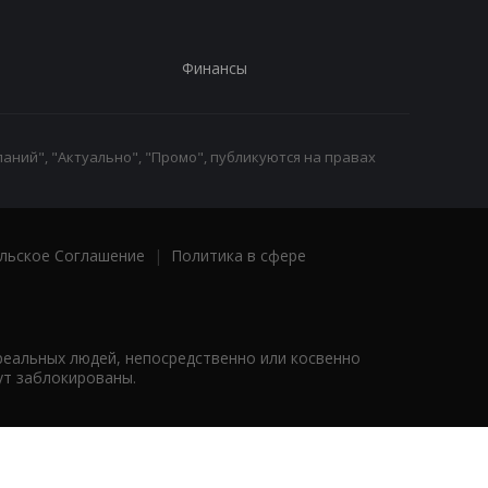
Финансы
аний", "Актуально", "Промо", публикуются на правах
льское Соглашение
|
Политика в сфере
реальных людей, непосредственно или косвенно
ут заблокированы.