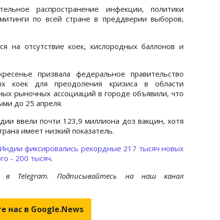
ельное распространение инфекции, политики
митинги по всей стране в преддверии выборов,
я на отсутствие коек, кислородных баллонов и
ресенье призвала федеральное правительство
ых коек для преодоления кризиса в области
ных рыночных ассоциаций в городе объявили, что
ыми до 25 апреля.
дии ввели почти 123,9 миллиона доз вакцин, хотя
трана имеет низкий показатель.
 Индии фиксировались рекордные 217 тысяч новых
го - 200 тысяч
.
et
в Telegram. Подписывайтесь на наш канал
е нас в Google.News