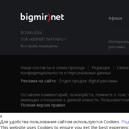
Афиша
© 2000-2024,
ТОВ «КЕПРЕЙТ ПАРТНЕРС»".
Материалы,
Все права защищены.
рекламы.
Наши контакты и схема проезда
|
Редакция
|
Связа
конфиденциальности и персональных данных
Реклама на сайте:
Отдел продаж digital рекламы
Оставляя комментарий, пожалуйста, помните о том, 
имеющих отношение к данной новости. Пользователи,
Полная версия правил
x
Для удобства пользования сайтом используются Cookies.
Под
This website uses Cookies to ensure you get the best experien