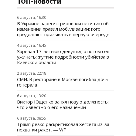
ТОП-новости
6 августа, 16:30
В Украине зарегистрировали петицию об
изменении правил мобилизации: кого
предлагают призывать в первую очередь
4 августа, 16:45
Зарезал 17-летнюю девушку, а потом сел
ужинать: жуткие подробности убийства в
Киевской области
2 августа, 22:18
СМИ: В ресторане в Москве погибла дочь
генерала
6 августа, 13:20
Виктор Ющенко занял новую должность:
что известно о его назначении
6 августа, 08:55
Трамп резко раскритиковал Хегсета из-за
нехватки ракет, — WP