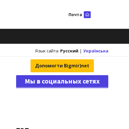
Почта
Искать
Язык сайта:
Русский
|
Українська
Допомогти Bigmir)net
Мы в социальных сетях