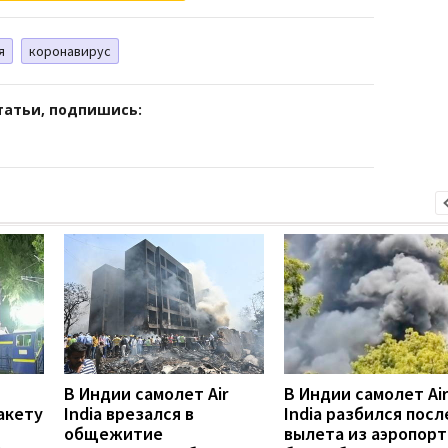
я
коронавирус
татьи, подпишись:
В Индии самолет Air
В Индии самолет Air
акету
India врезался в
India разбился посл
общежитие
вылета из аэропорт