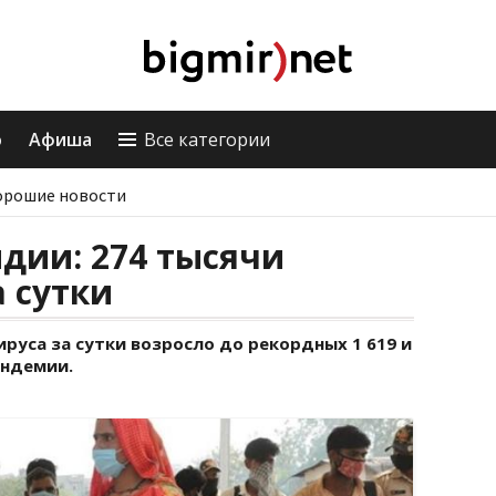
о
Афиша
Все категории
орошие новости
дии: 274 тысячи
а сутки
руса за сутки возросло до рекордных 1 619 и
андемии.