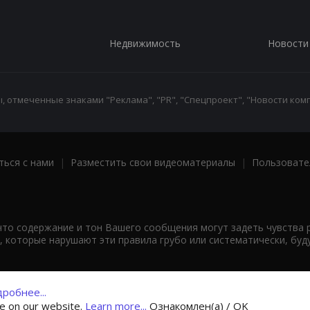
Недвижимость
Новости
 отмеченные знаками "Реклама", "PR", "Спецпроект", "Новости комп
ться с нами
|
Разместить свои видеоматериалы
|
Пользовате
что содержание и тон Вашего сообщения могут задеть чувства 
 которые нарушают эти правила грубо или систематически, буд
робнее...
ce on our website.
Learn more...
Ознакомлен(а) / OK