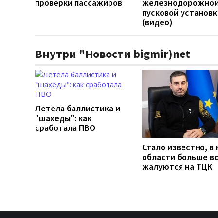
проверки пассажиров
железнодорожно
пусковой установк
(видео)
Внутри "Новости bigmir)net
Летела баллистика и
"шахеды": как
сработала ПВО
Стало известно, в 
области больше в
жалуются на ТЦК