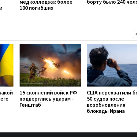
й
медколледжа: более
борту было 240 чел
и
100 погибших
какой
15 скоплений войск РФ
США перехватили б
сего
подверглись ударам -
50 судов после
Генштаб
возобновления
блокады Ирана