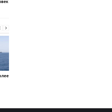
овек
погибших, сотни
конца мая
эвакуированных
олее
Пентагон купит лазеры
Названы потери Рос
для борьбы с дронами
по состоянию на 8
$400 млн - СМИ
августа