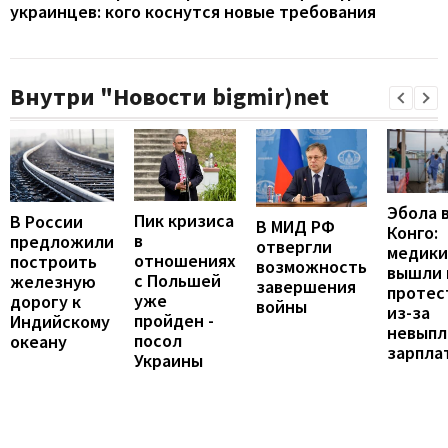
украинцев: кого коснутся новые требования
Внутри "Новости bigmir)net
Эбола 
Пик кризиса
В России
В МИД РФ
Конго:
в
предложили
отвергли
медики
отношениях
построить
возможность
вышли 
с Польшей
железную
завершения
протес
уже
дорогу к
войны
из-за
пройден -
Индийскому
невыпл
посол
океану
зарпла
Украины