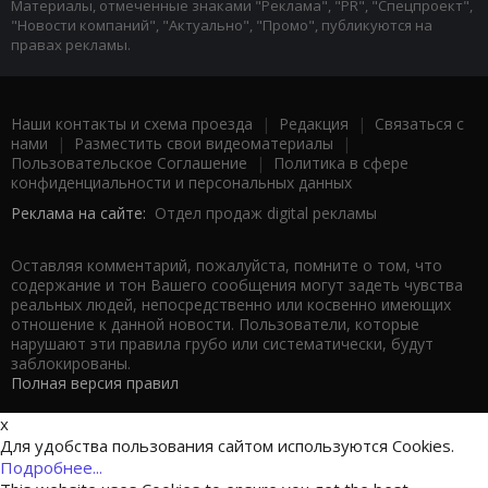
Материалы, отмеченные знаками "Реклама", "PR", "Спецпроект",
"Новости компаний", "Актуально", "Промо", публикуются на
правах рекламы.
Наши контакты и схема проезда
|
Редакция
|
Связаться с
нами
|
Разместить свои видеоматериалы
|
Пользовательское Соглашение
|
Политика в сфере
конфиденциальности и персональных данных
Реклама на сайте:
Отдел продаж digital рекламы
Оставляя комментарий, пожалуйста, помните о том, что
содержание и тон Вашего сообщения могут задеть чувства
реальных людей, непосредственно или косвенно имеющих
отношение к данной новости. Пользователи, которые
нарушают эти правила грубо или систематически, будут
заблокированы.
Полная версия правил
x
Для удобства пользования сайтом используются Cookies.
Подробнее...