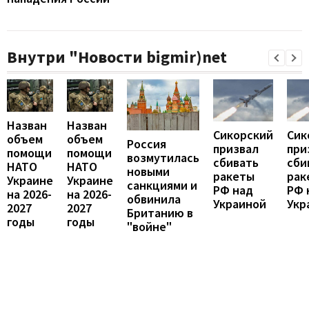
Внутри "Новости bigmir)net
Назван
Назван
Сикорский
Сик
объем
объем
Россия
призвал
при
помощи
помощи
возмутилась
сбивать
сби
НАТО
НАТО
новыми
ракеты
рак
Украине
Украине
санкциями и
РФ над
РФ 
на 2026-
на 2026-
обвинила
Украиной
Укр
2027
2027
Британию в
годы
годы
"войне"