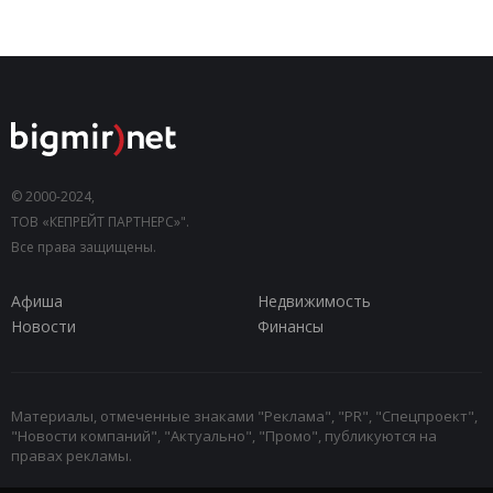
© 2000-2024,
ТОВ «КЕПРЕЙТ ПАРТНЕРС»".
Все права защищены.
Афиша
Недвижимость
Новости
Финансы
Материалы, отмеченные знаками "Реклама", "PR", "Спецпроект",
"Новости компаний", "Актуально", "Промо", публикуются на
правах рекламы.