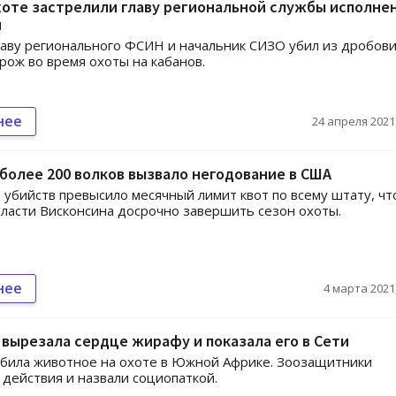
хоте застрелили главу региональной службы исполне
й
лаву регионального ФСИН и начальник СИЗО убил из дробови
рож во время охоты на кабанов.
нее
24 апреля 2021,
более 200 волков вызвало негодование в США
 убийств превысило месячный лимит квот по всему штату, чт
ласти Висконсина досрочно завершить сезон охоты.
нее
4 марта 2021,
вырезала сердце жирафу и показала его в Сети
била животное на охоте в Южной Африке. Зоозащитники
 действия и назвали социопаткой.