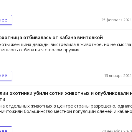
нее
25 февраля 2021,
охотница отбивалась от кабана винтовкой
хоты женщина дважды выстрелила в животное, но не смогла
пришлось отбиваться стволом оружия.
нее
13 января 2021,
лии охотники убили сотни животных и опубликовали 
ти
на отдельных животных в центре страны разрешено, однак
ничтожили большинство местной популяции оленей и кабано
нее
24 декабря 2020,