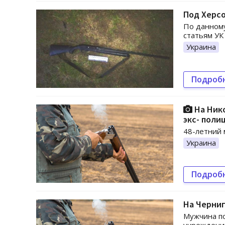
Под Херсо
По данному
статьям УК
Украина
Подроб
На Ник
экс- поли
48-летний 
Украина
Подроб
На Черни
Мужчина по