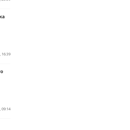
ка
 16:39
го
 09:14