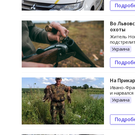
Подроб
Во Львовс
охоты
Житель Нов
подстрелит
Украина
Подроб
На Прикар
Ивано-Фран
и нарвался
Украина
Подроб