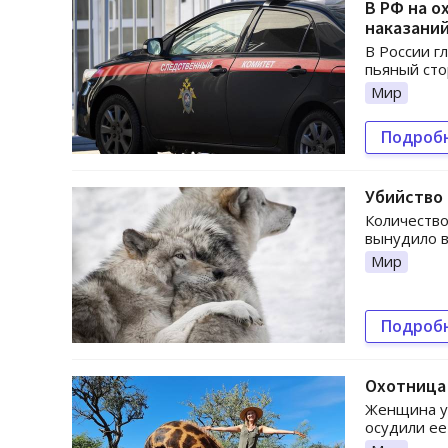
В РФ на о
наказани
В России г
пьяный сто
Мир
Подроб
Убийство 
Количество
вынудило в
Мир
Подроб
Охотница 
Женщина у
осудили ее