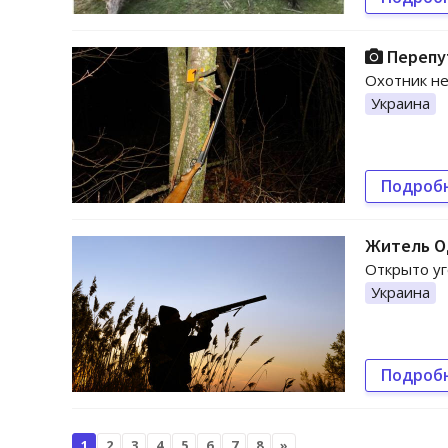
Перепут
Охотник не
Украина
Подроб
Житель Од
Открыто уг
Украина
Подроб
1
2
3
4
5
6
7
8
»