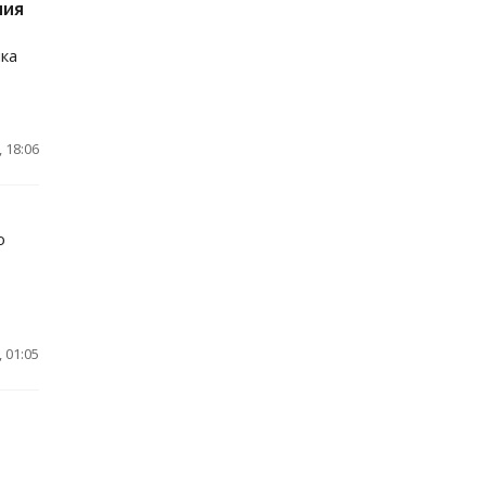
ния
ка
 18:06
о
 01:05