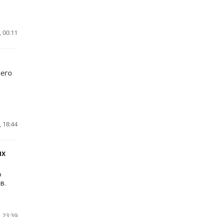
 00:11
 его
 18:44
их
о
в.
 23:39