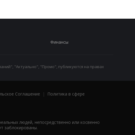
Финансы
аний", "Актуально", "Промо", публикуются на правах
льское Соглашение
|
Политика в сфере
реальных людей, непосредственно или косвенно
ут заблокированы.