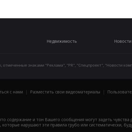
Недвижимость
Новости
 отмеченные знаками "Реклама", "PR", "Спецпроект", "Новости комп
ться с нами
|
Разместить свои видеоматериалы
|
Пользовате
что содержание и тон Вашего сообщения могут задеть чувства 
 которые нарушают эти правила грубо или систематически, буд