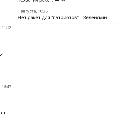
1 августа, 10:36
Нет ракет для "пэтриотов" - Зеленский
 11:12
а.
 16:47
ст.