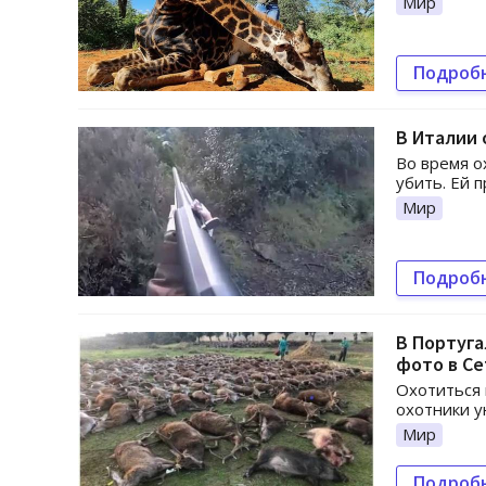
Мир
Подроб
В Италии 
Во время о
убить. Ей 
Мир
Подроб
В Португа
фото в Се
Охотиться 
охотники у
Мир
Подроб