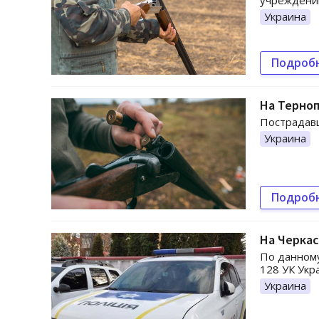
учреждени
Украина
Подроб
На Терноп
Пострадавш
Украина
Подроб
На Черкас
По данному
128 УК Укр
Украина