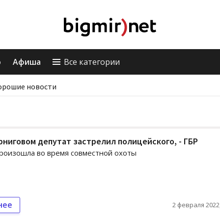
о
Афиша
Все категории
орошие новости
ниговом депутат застрелил полицейского, - ГБР
роизошла во время совместной охоты
нее
2 февраля 2022,