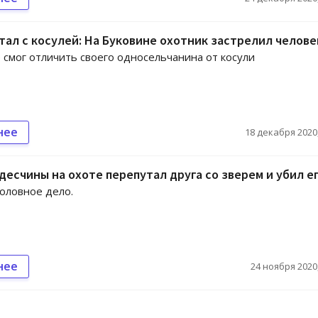
ал с косулей: На Буковине охотник застрелил челове
 смог отличить своего односельчанина от косули
нее
18 декабря 2020,
есчины на охоте перепутал друга со зверем и убил е
оловное дело.
нее
24 ноября 2020,