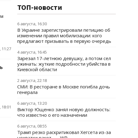
ТОП-новости
ум
6 августа, 16:30
В Украине зарегистрировали петицию об
изменении правил мобилизации: кого
предлагают призывать в первую очередь
 11:27
4 августа, 16:45
Зарезал 17-летнюю девушку, а потом сел
ужинать: жуткие подробности убийства в
ь
Киевской области
.
2 августа, 22:18
СМИ: В ресторане в Москве погибла дочь
генерала
6 августа, 13:20
 18:01
Виктор Ющенко занял новую должность:
что известно о его назначении
6 августа, 08:55
Трамп резко раскритиковал Хегсета из-за
нехватки ракет, — WP