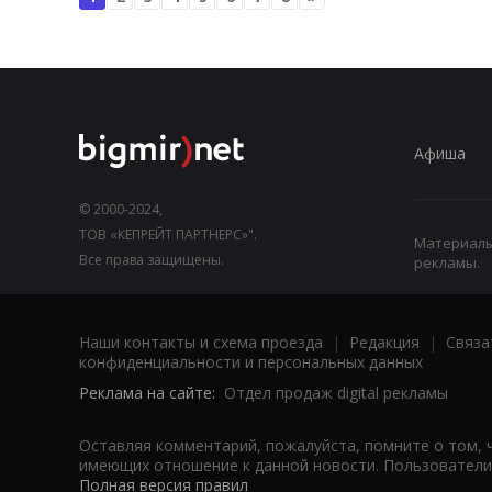
Афиша
© 2000-2024,
ТОВ «КЕПРЕЙТ ПАРТНЕРС»".
Материалы,
Все права защищены.
рекламы.
Наши контакты и схема проезда
|
Редакция
|
Связа
конфиденциальности и персональных данных
Реклама на сайте:
Отдел продаж digital рекламы
Оставляя комментарий, пожалуйста, помните о том, 
имеющих отношение к данной новости. Пользователи,
Полная версия правил