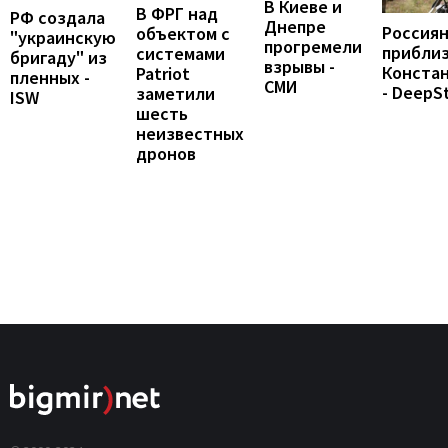
В Киеве и
В ФРГ над
РФ создала
Днепре
Россия
объектом с
"украинскую
прогремели
приблиз
системами
бригаду" из
взрывы -
Конста
Patriot
пленных -
СМИ
- DeepS
заметили
ISW
шесть
неизвестных
дронов