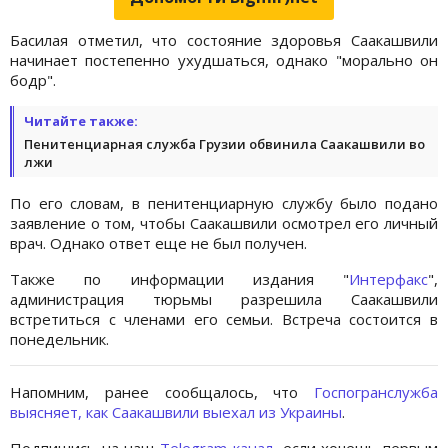
Басилая отметил, что состояние здоровья Саакашвили
начинает постепенно ухудшаться, однако "морально он
бодр".
Читайте также:
Пенитенциарная служба Грузии обвинила Саакашвили во
лжи
По его словам, в пенитенциарную службу было подано
заявление о том, чтобы Саакашвили осмотрел его личный
врач. Однако ответ еще не был получен.
Также по информации издания "
Интерфакс
",
администрация тюрьмы разрешила Саакашвили
встретиться с членами его семьи. Встреча состоится в
понедельник.
Напомним, ранее сообщалось, что
Госпогранслужба
выясняет, как Саакашвили выехал из Украины
.
Подпишись на наш
Telegram-канал
, если хочешь первым