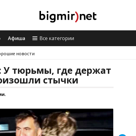
о
Афиша
Все категории
орошие новости
 У тюрьмы, где держат
оизошли стычки
ми.