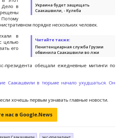
Украина будет защищать
 Дело в
Саакашвили, - Кулеба
прещены
Потому
нистративном порядке нескольких человек.
ехали в
Читайте также:
 с целью
Пенитенциарная служба Грузии
вать его
обвинила Саакашвили во лжи
экс-президента обещали ежедневные митинги по
ние Саакашвили в тюрьме начало ухудшаться. Он
 если хочешь первым узнавать главные новости.
е нас в Google.News
ихаил Саакашвили
экс-президент