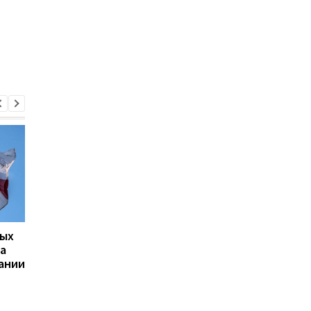
ных
Грузия сокращает срок
Саакашвили получил
а
безвизового
дополнительный ср
ании
пребывания для
заключения: суд
украинцев до одного
Тбилиси назначил 4,
года
года за незаконное
пересечение границ