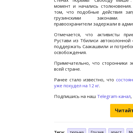
момент и начались столкновения.
том, что подобные действия за
грузинскими законами. 
правоохранители задержали в адми
Отмечается, что активисты при
Рустави из Тбилиси автоколонной
поддержать Саакашвили и потребо
освобождения.
Примечательно, что сторонники 
всей стране.
Ранее стало известно, что
состоя
уже похудел на 12 кг
.
Подпишись на наш
Telegram-канал
,
Читайт
Теги:
тюрьма
Грузия
арест
М