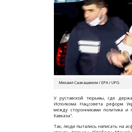
Михаил Саакашвили / EPA / UPG
У руставской тюрьмы, где держа
Исполкома Нацсовета реформ Ук
между сторонниками политика и 
Кавказа".
Так, люди пытались написать на ас
стенах тюрьмы "Свободу Мише".