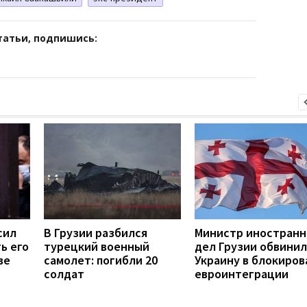
татьи, подпишись:
сил
В Грузии разбился
Министр иностран
ь его
турецкий военный
дел Грузии обвинил
ве
самолет: погибли 20
Украину в блокиров
солдат
евроинтеграции