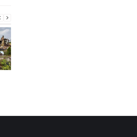
Испания объявила о
Россияне нанесли у
пограничном контроле
дроном по локомоти
для путешественников
поезда Сумы-Киев
из Италии