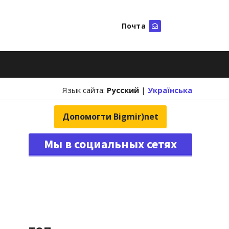
Почта
Искать
Язык сайта:
Русский
|
Українська
Допомогти Bigmir)net
Мы в социальных сетях