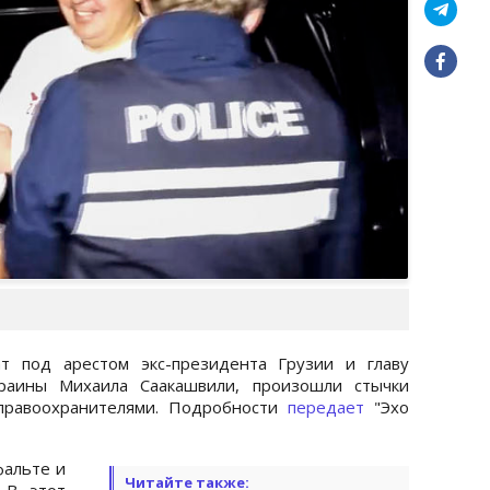
т под арестом экс-президента Грузии и главу
раины Михаила Саакашвили, произошли стычки
правоохранителями. Подробности
передает
"Эхо
фальте и
Читайте также:
 В этот