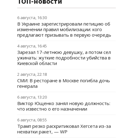
ТОП-новости
6 августа, 16:30
В Украине зарегистрировали петицию об
изменении правил мобилизации: кого
предлагают призывать в первую очередь
4 августа, 16:45
Зарезал 17-летнюю девушку, а потом сел
ужинать: жуткие подробности убийства в
Киевской области
2 августа, 22:18
СМИ: В ресторане в Москве погибла дочь
генерала
6 августа, 13:20
Виктор Ющенко занял новую должность:
что известно о его назначении
6 августа, 08:55
Трамп резко раскритиковал Хегсета из-за
нехватки ракет, — WP