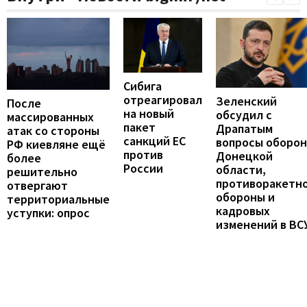
Сибига
отреагировал
Зеленский
После
на новый
обсудил с
массированных
пакет
Драпатым
атак со стороны
санкций ЕС
вопросы оборо
РФ киевляне ещё
против
Донецкой
более
России
области,
решительно
противоракетн
отвергают
обороны и
территориальные
кадровых
уступки: опрос
изменений в ВС