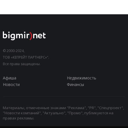
© 2000-2024,
ТОВ «КЕПРЕЙТ ПАРТНЕРС»".
Все права защищены.
Афиша
Недвижимость
Новости
Финансы
Материалы, отмеченные знаками "Реклама", "PR", "Спецпроект",
"Новости компаний", "Актуально", "Промо", публикуются на
правах рекламы.