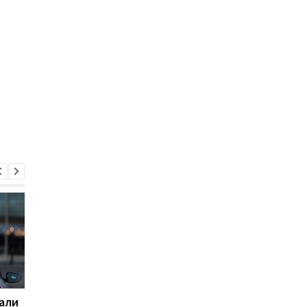
али
Украина предложила
Туск подтвердил