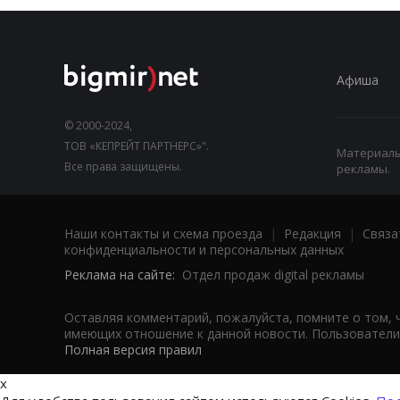
Афиша
© 2000-2024,
ТОВ «КЕПРЕЙТ ПАРТНЕРС»".
Материалы,
Все права защищены.
рекламы.
Наши контакты и схема проезда
|
Редакция
|
Связа
конфиденциальности и персональных данных
Реклама на сайте:
Отдел продаж digital рекламы
Оставляя комментарий, пожалуйста, помните о том, 
имеющих отношение к данной новости. Пользователи,
Полная версия правил
x