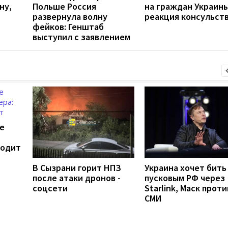
ну,
Польше Россия
на граждан Украины
развернула волну
реакция консульст
фейков: Генштаб
выступил с заявлением
е
ходит
В Сызрани горит НПЗ
Украина хочет бить
после атаки дронов -
пусковым РФ через
соцсети
Starlink, Маск проти
СМИ