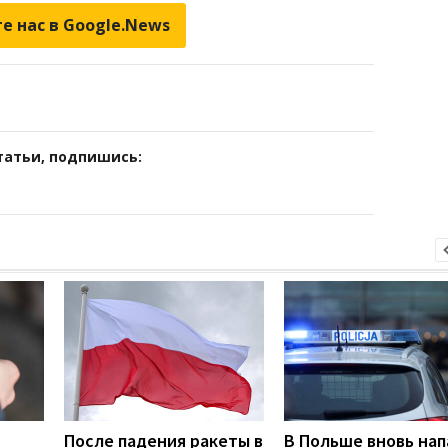
е нас в Google.News
татьи, подпишись:
После падения ракеты в
В Польше вновь нап