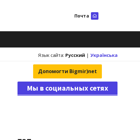
Почта
Искать
Язык сайта:
Русский
|
Українська
Допомогти Bigmir)net
Мы в социальных сетях