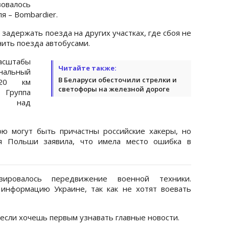
зовалось
я – Bombardier.
задержать поезда на других участках, где сбоя не
ить поезда автобусами.
асштабы
Читайте также:
альный
В Беларуси обесточили стрелки и
820 км
светофоры на железной дороге
Группа
ет над
ою могут быть причастны российские хакеры, но
я Польши заявила, что имела место ошибка в
зировалось передвижение военной техники.
информацию Украине, так как не хотят воевать
 если хочешь первым узнавать главные новости.