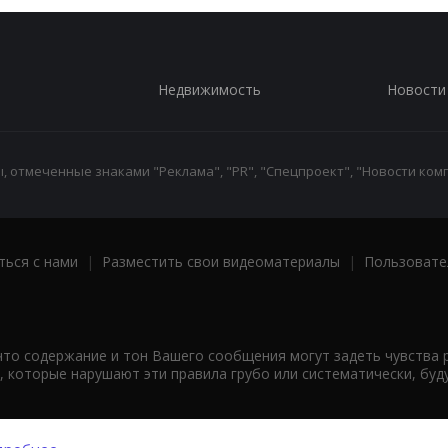
Недвижимость
Новости
 отмеченные знаками "Реклама", "PR", "Спецпроект", "Новости комп
ться с нами
|
Разместить свои видеоматериалы
|
Пользовате
что содержание и тон Вашего сообщения могут задеть чувства 
 которые нарушают эти правила грубо или систематически, буд