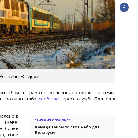
olskieLinieKolejowe
й сбой в работе железнодорожной системы.
ьного масштаба,
сообщает
пресс-служба Польских
овлено в
Читайте также:
Тчеве,
Канада закрыло свое небо для
е более
Беларуси
о, сбои