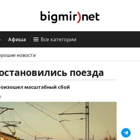
о
Афиша
Все категории
орошие новости
остановились поезда
произошел масштабный сбой
р