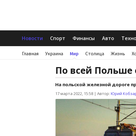
Новости
Спорт
Финансы
Авто
Техн
Главная
Украина
Мир
Столица
Жизнь
Х
По всей Польше 
На польской железной дороге 
17 марта 2022, 15:58
|
Автор:
Юрий Кобза