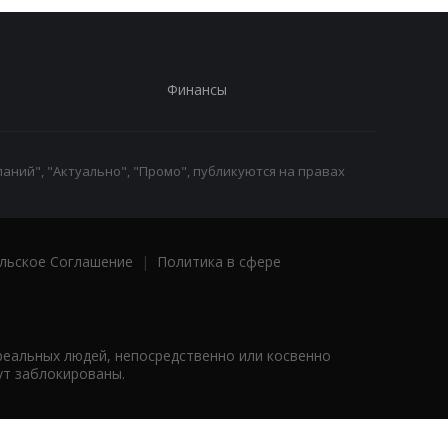
Финансы
аний", "Актуально", "Промо", публикуются на правах
льское Соглашение
|
Политика в сфере
реальных людей, непосредственно или косвенно
ут заблокированы.