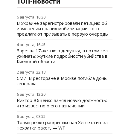
ТОП-новости
6 августа, 16:30
В Украине зарегистрировали петицию об
изменении правил мобилизации: кого
предлагают призывать в первую очередь
4 августа, 16:45
Зарезал 17-летнюю девушку, а потом сел
ужинать: жуткие подробности убийства в
Киевской области
2 августа, 22:18
СМИ: В ресторане в Москве погибла дочь
генерала
6 августа, 13:20
Виктор Ющенко занял новую должность:
что известно о его назначении
6 августа, 08:55
Трамп резко раскритиковал Хегсета из-за
нехватки ракет, — WP