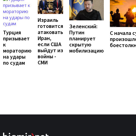
Израиль
готовится
Зеленский:
атаковать
Путин
Турция
С начала 
Иран,
планирует
призывает
произошло
если США
скрытую
к
боестолк
выйдут из
мобилизацию
мораторию
войны -
на удары
СМИ
по судам