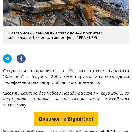
Вместо новых танков вывозят с войны подбитый
металлолом. Иллюстративное фото / EPA / UPG
Оккупанты отправляют в Россию целые караваны
“Камазов” с “грузом 200”. СБУ перехватила очередной
телефонный разговор российского военного.
“Десять камазов две недели назад привезли – “груз 200”… из
Мариуполя... полные”,
– рассказала жена российском
захватчику.
Допомогти Bigmir)net
Женщина добавила, что их общий знакомый ВДВ-шник