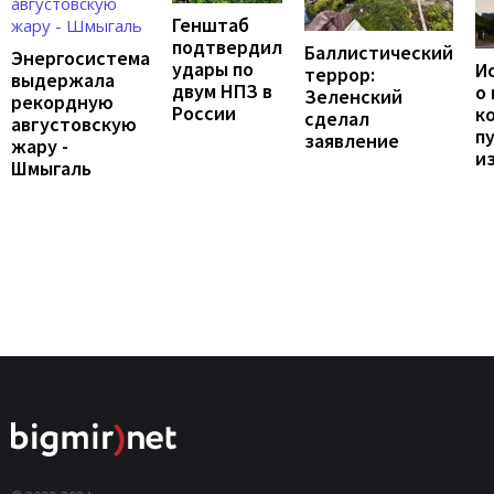
Генштаб
подтвердил
Баллистический
Энергосистема
удары по
И
террор:
выдержала
двум НПЗ в
о
Зеленский
рекордную
России
к
сделал
августовскую
п
заявление
жару -
и
Шмыгаль