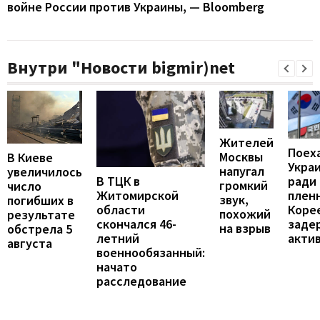
войне России против Украины, — Bloomberg
Внутри "Новости bigmir)net
Жителей
Поех
Москвы
В Киеве
Укра
напугал
увеличилось
В ТЦК в
ради
громкий
число
Житомирской
пленн
звук,
погибших в
области
Коре
похожий
результате
скончался 46-
заде
на взрыв
обстрела 5
летний
акти
августа
военнообязанный:
начато
расследование