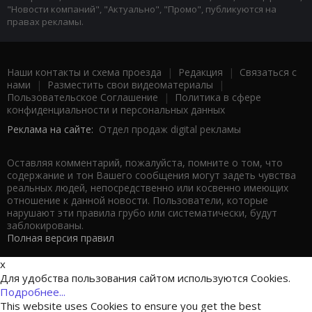
"Новости компаний", "Актуально", "Промо", публикуются на
правах рекламы.
Наши контакты и схема проезда
|
Редакция
|
Связаться с
нами
|
Разместить свои видеоматериалы
|
Пользовательское Соглашение
|
Политика в сфере
конфиденциальности и персональных данных
Реклама на сайте:
Отдел продаж digital рекламы
Оставляя комментарий, пожалуйста, помните о том, что
содержание и тон Вашего сообщения могут задеть чувства
реальных людей, непосредственно или косвенно имеющих
отношение к данной новости. Пользователи, которые
нарушают эти правила грубо или систематически, будут
заблокированы.
Полная версия правил
x
Для удобства пользования сайтом используются Cookies.
Подробнее...
This website uses Cookies to ensure you get the best