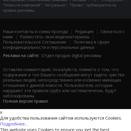
"Новости компаний", "Актуально", "Промо", публикуются на
правах рекламы.
Наши контакты и схема проезда
|
Редакция
|
Связаться с
нами
|
Разместить свои видеоматериалы
|
Пользовательское Соглашение
|
Политика в сфере
конфиденциальности и персональных данных
Реклама на сайте:
Отдел продаж digital рекламы
Оставляя комментарий, пожалуйста, помните о том, что
содержание и тон Вашего сообщения могут задеть чувства
реальных людей, непосредственно или косвенно имеющих
отношение к данной новости. Пользователи, которые
нарушают эти правила грубо или систематически, будут
заблокированы.
Полная версия правил
x
Для удобства пользования сайтом используются Cookies.
Подробнее...
This website uses Cookies to ensure you get the best