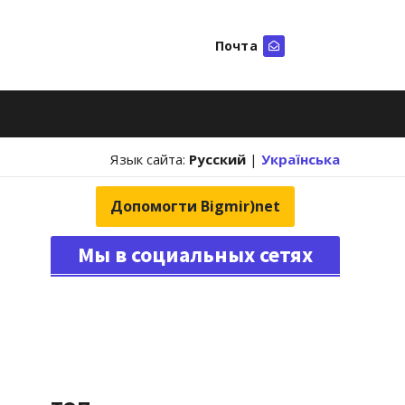
Почта
Искать
Язык сайта:
Русский
|
Українська
Допомогти Bigmir)net
Мы в социальных сетях