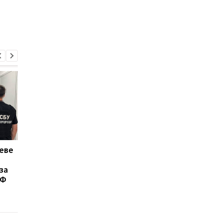
еве
ГУР Украины сорвало
Украина вернула из
попытку оккупации
российского плена 1
за
Степногорска
военнослужащих,
РФ
российскими
находившихся в плен
«элитными»
2022 года
подразделениями