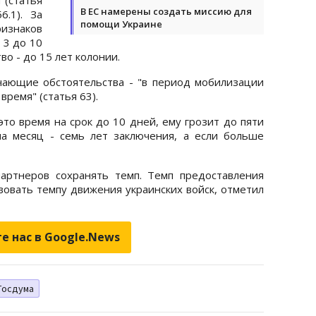
В ЕС намерены создать миссию для
6.1). За
помощи Украине
знаков
 3 до 10
о - до 15 лет колонии.
чающие обстоятельства - "в период мобилизации
время" (статья 63).
 это время на срок до 10 дней, ему грозит до пяти
на месяц - семь лет заключения, а если больше
ртнеров сохранять темп. Темп предоставления
овать темпу движения украинских войск, отметил
е нас в Google.News
Госдума