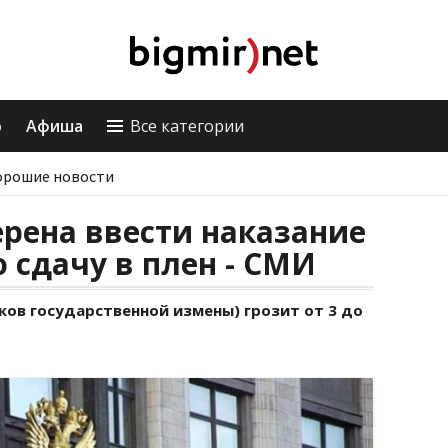
о
Афиша
Все категории
орошие новости
рена ввести наказание
 сдачу в плен - СМИ
аков государственной измены) грозит от 3 до