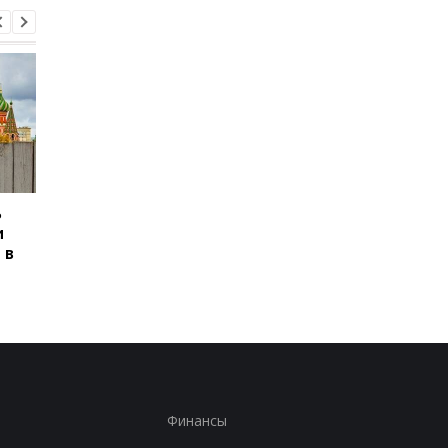
ь
Сикорский призвал
Сикорский призвал
и
сбивать ракеты РФ над
сбивать ракеты РФ 
 в
Украиной
Украиной
Финансы