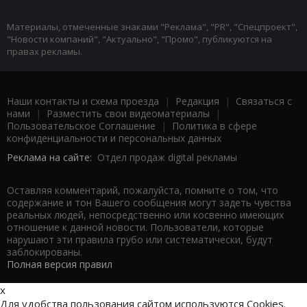
Материалы, отмеченные знаками "Реклама", "PR", "Спецпроект",
"Новости компаний", "Актуально", "Промо", публикуются на
правах рекламы.
Наши контакты и схема проезда
|
Редакция
|
Связаться с
нами
|
Разместить свои видеоматериалы
|
Пользовательское Соглашение
|
Политика в сфере
конфиденциальности и персональных данных
Реклама на сайте:
Отдел продаж digital рекламы
Оставляя комментарий, пожалуйста, помните о том, что
содержание и тон Вашего сообщения могут задеть чувства
реальных людей, непосредственно или косвенно имеющих
отношение к данной новости. Пользователи, которые
нарушают эти правила грубо или систематически, будут
заблокированы.
Полная версия правил
x
Для удобства пользования сайтом используются Cookies.