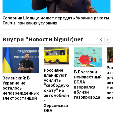
Соперник Шольца может передать Украине ракеты
Taurus: при каких условиях
Внутри "Новости bigmir)net
Ро
Россияне
В Болгарии
ат
планируют
неизвестный
ре
Зеленский: В
усилить
БПЛА
ав
Украине не
"свободную
взорвался
Ни
осталось
охоту" на
вблизи
по
неповрежденных
автомобили
газопровода
во
электростанций
-
Херсонская
ОВА