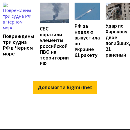
Удар по
РФ за
СБС
Харькову:
неделю
поразили
Повреждены
двое
выпустила
элементы
три судна
погибших
по
российской
РФ в Чёрном
21
Украине
ПВО на
море
раненый
61 ракету
территории
РФ
Допомогти Bigmir)net