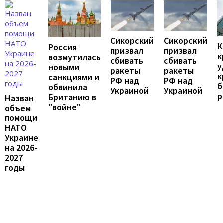
Сикорский
Сикорский
К
Россия
призвал
призвал
к
возмутилась
сбивать
сбивать
у
новыми
ракеты
ракеты
к
санкциями и
РФ над
РФ над
б
обвинила
Украиной
Украиной
р
Британию в
Назван
"войне"
объем
помощи
НАТО
Украине
на 2026-
2027
годы