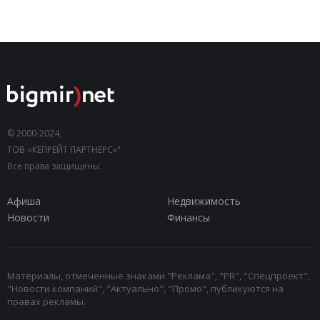
© 2000-2024,
ТОВ «КЕПРЕЙТ ПАРТНЕРС»".
Все права защищены.
Афиша
Недвижимость
Новости
Финансы
Материалы, отмеченные знаками "Реклама", "PR", "Спецпроект",
"Новости компаний", "Актуально", "Промо", публикуются на
правах рекламы.