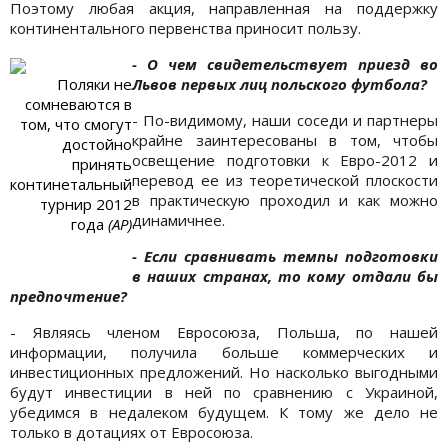
Поэтому любая акция, направленная на поддержку
континентального первенства приносит пользу.
- О чем свидетельствует приезд во
Поляки не
Львов первых лиц польского футбола?
сомневаются в
- По-видимому, наши соседи и партнеры
том, что смогут
крайне заинтересованы в том, чтобы
достойно
освещение подготовки к Евро-2012 и
принять
перевод ее из теоретической плоскости
континетальный
в практическую проходил и как можно
турнир 2012
динамичнее.
года
(AP)
- Если сравнивать темпы подготовки
в наших странах, то кому отдали бы
предпочтение?
- Являясь членом Евросоюза, Польша, по нашей
информации, получила больше коммерческих и
инвестиционных предложений. Но насколько выгодными
будут инвестиции в ней по сравнению с Украиной,
убедимся в недалеком будущем. К тому же дело не
только в дотациях от Евросоюза.