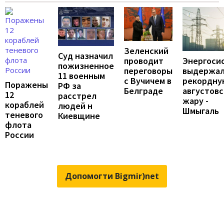
Зеленский
Суд назначил
проводит
Энергоси
пожизненное
переговоры
выдержа
11 военным
с Вучичем в
рекордну
Поражены
РФ за
Белграде
августов
12
расстрел
жару -
кораблей
людей н
Шмыгаль
теневого
Киевщине
флота
России
Допомогти Bigmir)net