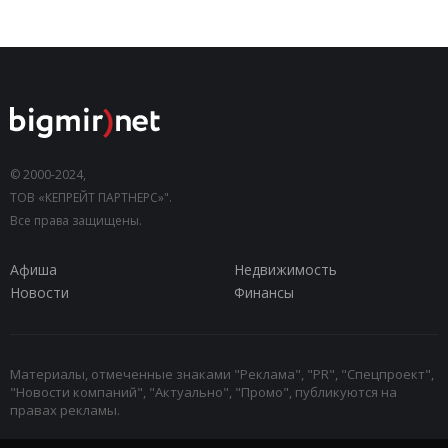
© 2000-2024,
ТОВ «КЕПРЕЙТ ПАРТНЕРС»".
Все права защищены.
Афиша
Недвижимость
Новости
Финансы
Материалы, отмеченные знаками "Реклама", "PR", "Спецпроект",
"Новости компаний", "Актуально", "Промо", публикуются на
правах рекламы.